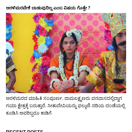
ಅರಳಿಮರವೇಕೆ ಬಾಡುವುದಿಲ್ಲ ಎಂಬ ವಿಷಯ ಗೊತ್ತೇ ?
ಅರಳಿ‌ಮರದ ಮಾಹಿತಿ ಸಂಪೂರ್ಣ. ರಾಮಲಕ್ಷ್ಮಣರು ವನವಾಸದಲ್ಲಿದ್ದಾಗ
ಗಯಾ ಕ್ಷೇತ್ರಕ್ಕೆ ಬರುತ್ತಾರೆ. ಸೀತಾದೇವಿಯನ್ನು ಫಲ್ಗುಣಿ ನದಿಯ ದಂಡೆಯಲ್ಲಿ
ಕೂಡಿಸಿ ಅವರಿಬ್ಬರೂ ಕಾಡಿಗೆ