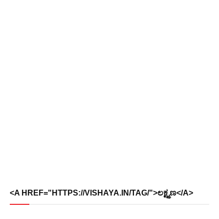
<A HREF="HTTPS://VISHAYA.IN/TAG/">ಲಕ್ಷ್ಮಣ</A>