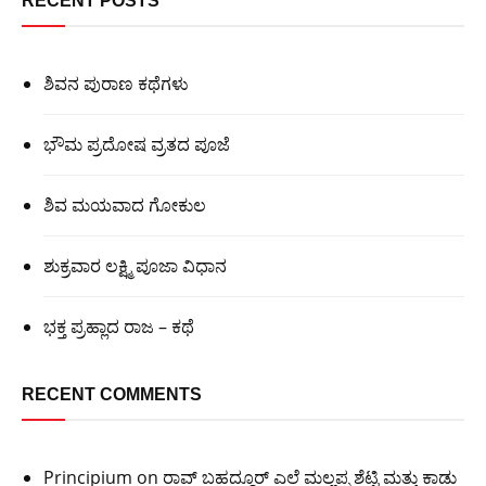
RECENT POSTS
ಶಿವನ ಪುರಾಣ ಕಥೆಗಳು
ಭೌಮ ಪ್ರದೋಷ ವ್ರತದ ಪೂಜೆ
ಶಿವ ಮಯವಾದ ಗೋಕುಲ
ಶುಕ್ರವಾರ ಲಕ್ಷ್ಮಿ ಪೂಜಾ ವಿಧಾನ
ಭಕ್ತ ಪ್ರಹ್ಲಾದ ರಾಜ – ಕಥೆ
RECENT COMMENTS
Principium
on
ರಾವ್ ಬಹದ್ದೂರ್ ಎಲೆ ಮಲ್ಲಪ್ಪ ಶೆಟ್ಟಿ ಮತ್ತು ಕಾಡು