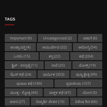
TAGS
Important
(9)
Uncategorized
(2)
ಅಡುಗೆ
(6)
ಆಂಡ್ರಾಯ್ಡ್
(4)
ಆಯುರ್ವೇದ
(32)
ಆರೋಗ್ಯ
(54)
ಒಗಟು
(15)
ಕಗ್ಗ
(22)
ಕಥೆ
(204)
ಕ್ವಿಜ್ - ರಸಪ್ರಶ್ನೆ
(11)
ಗಾದೆ
(25)
ಜೋಕ್ಸ್
(19)
ಝೆನ್ ಕಥೆ
(24)
ಧಾರ್ಮಿಕ
(303)
ಪುಣ್ಯ ಕ್ಷೇತ್ರ
(99)
ಪುರಾಣ ಕಥೆ
(189)
ಪ್ರಜಾಕೀಯ
(107)
ಮಂತ್ರ - ಸ್ತೋತ್ರ
(44)
ಮಕ್ಕಳ ಕಥೆ
(47)
ಯೋಗ
(5)
ವಚನ
(27)
ವಿದ್ಯಾರ್ಥಿ ವೇತನ
(19)
ವಿಶೇಷ ದಿನ
(66)