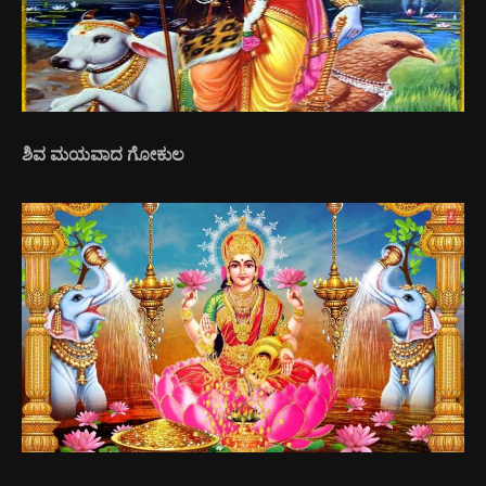
ಶಿವ ಮಯವಾದ ಗೋಕುಲ