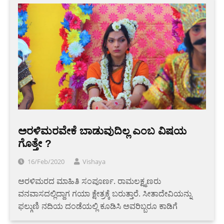
ಅರಳಿಮರವೇಕೆ ಬಾಡುವುದಿಲ್ಲ ಎಂಬ ವಿಷಯ
ಗೊತ್ತೇ ?
16/Feb/2020
Vishaya
ಅರಳಿ‌ಮರದ ಮಾಹಿತಿ ಸಂಪೂರ್ಣ. ರಾಮಲಕ್ಷ್ಮಣರು
ವನವಾಸದಲ್ಲಿದ್ದಾಗ ಗಯಾ ಕ್ಷೇತ್ರಕ್ಕೆ ಬರುತ್ತಾರೆ. ಸೀತಾದೇವಿಯನ್ನು
ಫಲ್ಗುಣಿ ನದಿಯ ದಂಡೆಯಲ್ಲಿ ಕೂಡಿಸಿ ಅವರಿಬ್ಬರೂ ಕಾಡಿಗೆ