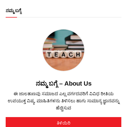
ನಮ್ಮ ಬಗ್ಗೆ
ನಮ್ಮ ಬಗ್ಗೆ – About Us
ಈ ಜಾಲತಾಣವು ಸಮಾಜದ ಎಲ್ಲ ವರ್ಗದವರಿಗೆ ವಿವಿಧ ರೀತಿಯ
ಉಪಯುಕ್ತ ವಿಷ್ಯ, ಮಾಹಿತಿಗಳನು ತಿಳಿಸಲು ಹಾಗು ಸಾಮಾನ್ಯ ಜ್ಞಾನವನ್ನು
ಹೆಚ್ಚಿಸುವ
ತಿಳಿಯಿರಿ