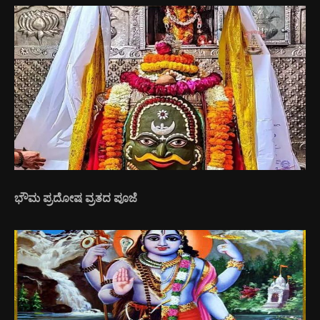
ಭೌಮ ಪ್ರದೋಷ ವ್ರತದ ಪೂಜೆ