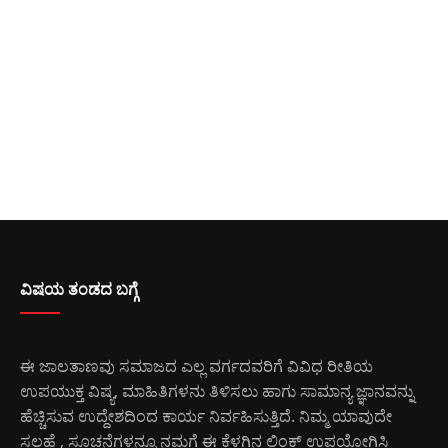
ವಿಷಯ ತಂಡದ ಬಗ್ಗೆ
ಈ ಜಾಲತಾಣವು ಸಮಾಜದ ಎಲ್ಲ ವರ್ಗದವರಿಗೆ ವಿವಿಧ ರೀತಿಯ
ಉಪಯುಕ್ತ ವಿಷ್ಯ, ಮಾಹಿತಿಗಳನು ತಿಳಿಸಲು ಹಾಗು ಸಾಮಾನ್ಯ ಜ್ಞಾನವನ್ನು
ಹೆಚ್ಚಿಸುವ ಉದ್ದೇಶದಿಂದ ಕಾರ್ಯ ನಿರ್ವಹಿಸುತ್ತಿದೆ. ನಿಮ್ಮ ಯಾವುದೇ
ಸಲಹೆ , ಸೂಚನೆಗಳನ್ನೂ ನಮಗೆ ಈ ಕೆಳಗಿನ ಲಿಂಕ್ ಉಪಯೋಗಿಸಿ