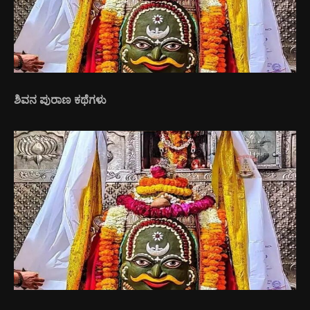
ಶಿವನ ಪುರಾಣ ಕಥೆಗಳು