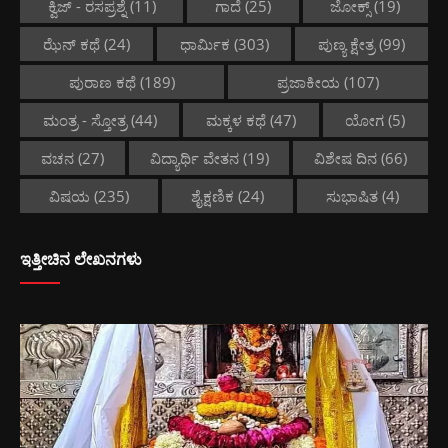
ಕ್ವಿಜ್ - ರಸಪ್ರಶ್ನೆ
(11)
ಗಾದೆ
(25)
ಜೋಕ್ಸ್
(19)
ಝೆನ್ ಕಥೆ
(24)
ಧಾರ್ಮಿಕ
(303)
ಪುಣ್ಯ ಕ್ಷೇತ್ರ
(99)
ಪುರಾಣ ಕಥೆ
(189)
ಪ್ರಜಾಕೀಯ
(107)
ಮಂತ್ರ - ಸ್ತೋತ್ರ
(44)
ಮಕ್ಕಳ ಕಥೆ
(47)
ಯೋಗ
(5)
ವಚನ
(27)
ವಿದ್ಯಾರ್ಥಿ ವೇತನ
(19)
ವಿಶೇಷ ದಿನ
(66)
ವಿಷಯ
(235)
ಶೈಕ್ಷಣಿಕ
(24)
ಸುಭಾಷಿತ
(4)
ಇತ್ತೀಚಿನ ಲೇಖನಗಳು