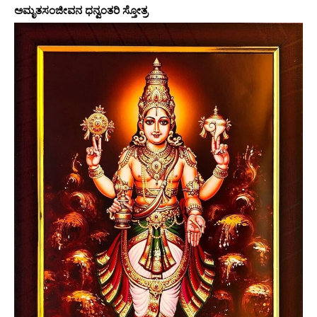
ಅಮೃತಸಂಜೀವನ ಧನ್ವಂತರಿ ಸ್ತೋತ್ರ