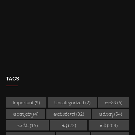
TAGS
Important
(9)
Uncategorized
(2)
ಅಡುಗೆ
(6)
ಆಂಡ್ರಾಯ್ಡ್
(4)
ಆಯುರ್ವೇದ
(32)
ಆರೋಗ್ಯ
(54)
ಒಗಟು
(15)
ಕಗ್ಗ
(22)
ಕಥೆ
(204)