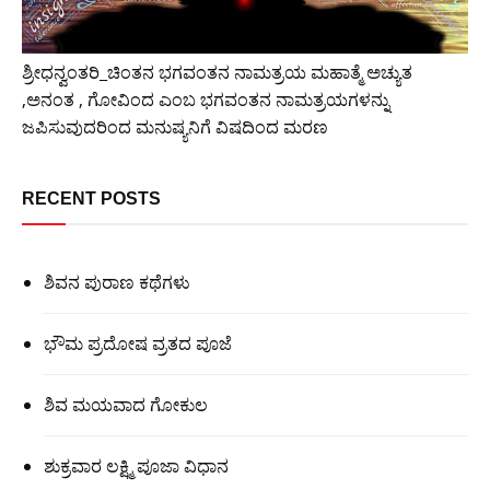
ಶ್ರೀಧನ್ವಂತರಿ_ಚಿಂತನ ಭಗವಂತನ ನಾಮತ್ರಯ ಮಹಾತ್ಮೆ ಅಚ್ಯುತ
,ಅನಂತ , ಗೋವಿಂದ ಎಂಬ ಭಗವಂತನ ನಾಮತ್ರಯಗಳನ್ನು
ಜಪಿಸುವುದರಿಂದ ಮನುಷ್ಯನಿಗೆ ವಿಷದಿಂದ ಮರಣ
RECENT POSTS
ಶಿವನ ಪುರಾಣ ಕಥೆಗಳು
ಭೌಮ ಪ್ರದೋಷ ವ್ರತದ ಪೂಜೆ
ಶಿವ ಮಯವಾದ ಗೋಕುಲ
ಶುಕ್ರವಾರ ಲಕ್ಷ್ಮಿ ಪೂಜಾ ವಿಧಾನ