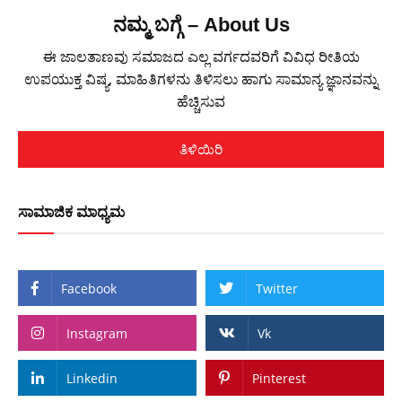
ನಮ್ಮ ಬಗ್ಗೆ – About Us
ಈ ಜಾಲತಾಣವು ಸಮಾಜದ ಎಲ್ಲ ವರ್ಗದವರಿಗೆ ವಿವಿಧ ರೀತಿಯ
ಉಪಯುಕ್ತ ವಿಷ್ಯ, ಮಾಹಿತಿಗಳನು ತಿಳಿಸಲು ಹಾಗು ಸಾಮಾನ್ಯ ಜ್ಞಾನವನ್ನು
ಹೆಚ್ಚಿಸುವ
ತಿಳಿಯಿರಿ
ಸಾಮಾಜಿಕ ಮಾಧ್ಯಮ
Facebook
Twitter
Instagram
Vk
Linkedin
Pinterest