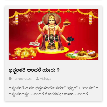
ಧನ್ವಂತರಿ ಅಂದರೆ ಯಾರು ?
10/Nov/2023
Vishaya
ಧನ್ವಂತರಿ“ಓಂ ದಂ ಧನ್ವಂತರಿಯೇ ನಮಃ:” “ಧನ್ವಂ” + “ಅಂತರಿ” =
ಧನ್ವಂತರಿಧನ್ವಂ – ಎಂದರೆ ರೋಗಗಳು; ಅಂತಾರಿ – ಎಂದರೆ