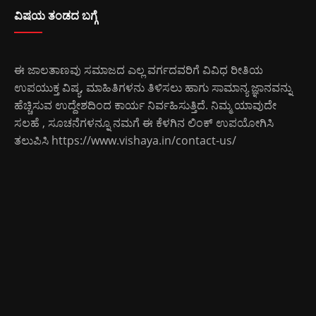
ವಿಷಯ ತಂಡದ ಬಗ್ಗೆ
ಈ ಜಾಲತಾಣವು ಸಮಾಜದ ಎಲ್ಲ ವರ್ಗದವರಿಗೆ ವಿವಿಧ ರೀತಿಯ
ಉಪಯುಕ್ತ ವಿಷ್ಯ, ಮಾಹಿತಿಗಳನು ತಿಳಿಸಲು ಹಾಗು ಸಾಮಾನ್ಯ ಜ್ಞಾನವನ್ನು
ಹೆಚ್ಚಿಸುವ ಉದ್ದೇಶದಿಂದ ಕಾರ್ಯ ನಿರ್ವಹಿಸುತ್ತಿದೆ. ನಿಮ್ಮ ಯಾವುದೇ
ಸಲಹೆ , ಸೂಚನೆಗಳನ್ನೂ ನಮಗೆ ಈ ಕೆಳಗಿನ ಲಿಂಕ್ ಉಪಯೋಗಿಸಿ
ತಲುಪಿಸಿ
https://www.vishaya.in/contact-us/