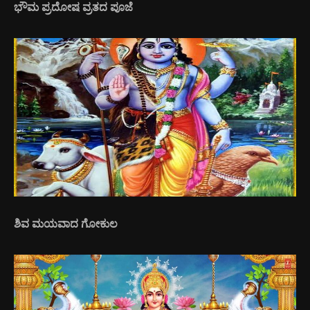
ಭೌಮ ಪ್ರದೋಷ ವ್ರತದ ಪೂಜೆ
ಶಿವ ಮಯವಾದ ಗೋಕುಲ