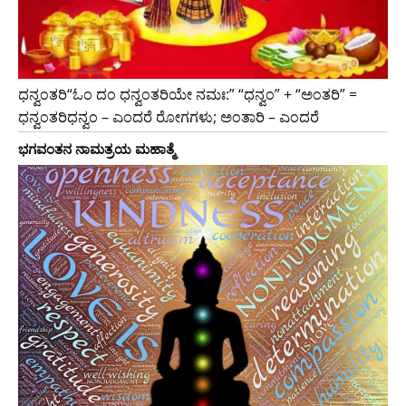
ಧನ್ವಂತರಿ“ಓಂ ದಂ ಧನ್ವಂತರಿಯೇ ನಮಃ:” “ಧನ್ವಂ” + “ಅಂತರಿ” =
ಧನ್ವಂತರಿಧನ್ವಂ – ಎಂದರೆ ರೋಗಗಳು; ಅಂತಾರಿ – ಎಂದರೆ
ಭಗವಂತನ ನಾಮತ್ರಯ ಮಹಾತ್ಮೆ