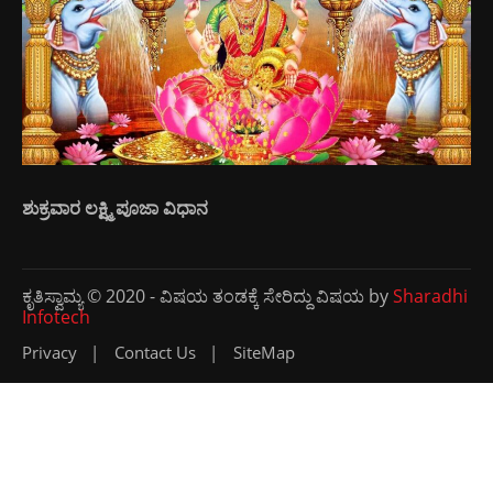
ಶುಕ್ರವಾರ ಲಕ್ಷ್ಮಿ ಪೂಜಾ ವಿಧಾನ
ಕೃತಿಸ್ವಾಮ್ಯ © 2020 - ವಿಷಯ ತಂಡಕ್ಕೆ ಸೇರಿದ್ದು ವಿಷಯ by
Sharadhi
Infotech
Privacy
Contact Us
SiteMap