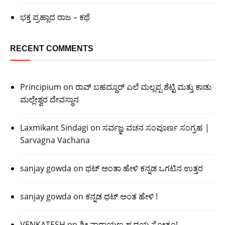
ಭಕ್ತ ಪ್ರಹ್ಲಾದ ರಾಜ – ಕಥೆ
RECENT COMMENTS
Principium
on
ರಾವ್ ಬಹದ್ದೂರ್ ಎಲೆ ಮಲ್ಲಪ್ಪ ಶೆಟ್ಟಿ ಮತ್ತು ಕಾಡು
ಮಲ್ಲೇಶ್ವರ ದೇವಸ್ಥಾನ
Laxmikant Sindagi
on
ಸರ್ವಜ್ಞ ವಚನ ಸಂಪೂರ್ಣ ಸಂಗ್ರಹ |
Sarvagna Vachana
sanjay gowda
on
ಥಟ್ ಅಂತಾ ಹೇಳಿ ಕನ್ನಡ ಒಗಟಿನ ಉತ್ತರ
sanjay gowda
on
ಕನ್ನಡ ಥಟ್ ಅಂತ ಹೇಳಿ !
VENKATESH
on
ಶ್ರೀ ನಾರಾಯಣ ಹೃದಯ ಸ್ತೋತ್ರಂ!