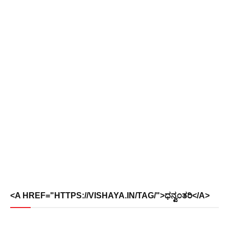
<A HREF="HTTPS://VISHAYA.IN/TAG/">ಧನ್ವಂತರಿ</A>