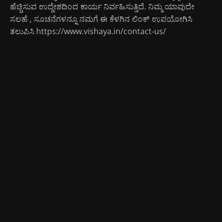
ಹೆಚ್ಚಿಸುವ ಉದ್ದೇಶದಿಂದ ಕಾರ್ಯ ನಿರ್ವಹಿಸುತ್ತಿದೆ. ನಿಮ್ಮ ಯಾವುದೇ
ಸಲಹೆ , ಸೂಚನೆಗಳನ್ನೂ ನಮಗೆ ಈ ಕೆಳಗಿನ ಲಿಂಕ್ ಉಪಯೋಗಿಸಿ
ತಲುಪಿಸಿ
https://www.vishaya.in/contact-us/