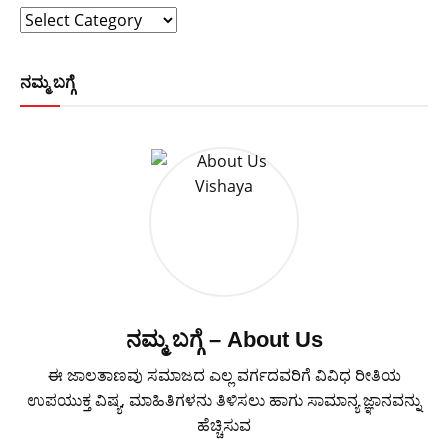
Categories
ನಮ್ಮ ಬಗ್ಗೆ
ನಮ್ಮ ಬಗ್ಗೆ – About Us
ಈ ಜಾಲತಾಣವು ಸಮಾಜದ ಎಲ್ಲ ವರ್ಗದವರಿಗೆ ವಿವಿಧ ರೀತಿಯ
ಉಪಯುಕ್ತ ವಿಷ್ಯ, ಮಾಹಿತಿಗಳನು ತಿಳಿಸಲು ಹಾಗು ಸಾಮಾನ್ಯ ಜ್ಞಾನವನ್ನು
ಹೆಚ್ಚಿಸುವ