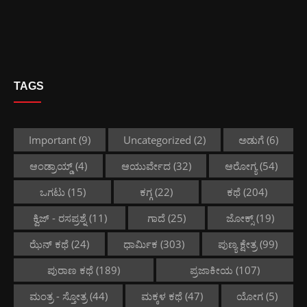
TAGS
Important
(9)
Uncategorized
(2)
ಅಡುಗೆ
(6)
ಆಂಡ್ರಾಯ್ಡ್
(4)
ಆಯುರ್ವೇದ
(32)
ಆರೋಗ್ಯ
(54)
ಒಗಟು
(15)
ಕಗ್ಗ
(22)
ಕಥೆ
(204)
ಕ್ವಿಜ್ - ರಸಪ್ರಶ್ನೆ
(11)
ಗಾದೆ
(25)
ಜೋಕ್ಸ್
(19)
ಝೆನ್ ಕಥೆ
(24)
ಧಾರ್ಮಿಕ
(303)
ಪುಣ್ಯ ಕ್ಷೇತ್ರ
(99)
ಪುರಾಣ ಕಥೆ
(189)
ಪ್ರಜಾಕೀಯ
(107)
ಮಂತ್ರ - ಸ್ತೋತ್ರ
(44)
ಮಕ್ಕಳ ಕಥೆ
(47)
ಯೋಗ
(5)