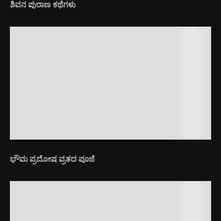
ಶಿವನ ಪುರಾಣ ಕಥೆಗಳು
ಭೌಮ ಪ್ರದೋಷ ವ್ರತದ ಪೂಜೆ