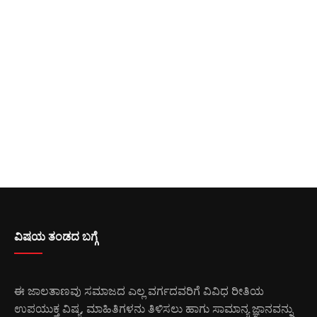
ವಿಷಯ ತಂಡದ ಬಗ್ಗೆ
ಈ ಜಾಲತಾಣವು ಸಮಾಜದ ಎಲ್ಲ ವರ್ಗದವರಿಗೆ ವಿವಿಧ ರೀತಿಯ
ಉಪಯುಕ್ತ ವಿಷ್ಯ, ಮಾಹಿತಿಗಳನು ತಿಳಿಸಲು ಹಾಗು ಸಾಮಾನ್ಯ ಜ್ಞಾನವನ್ನು