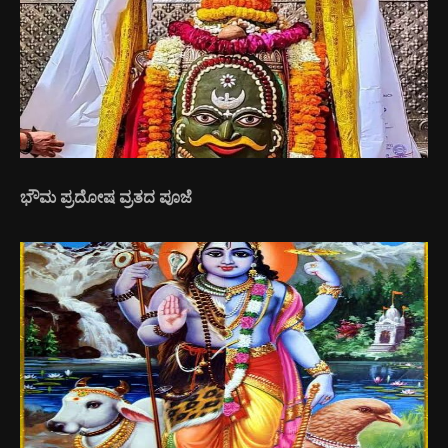
ಭೌಮ ಪ್ರದೋಷ ವ್ರತದ ಪೂಜೆ