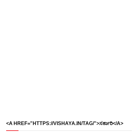
<A HREF="HTTPS://VISHAYA.IN/TAG/">ಸರ್ಕಾರಿ</A>