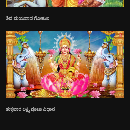
ಶಿವ ಮಯವಾದ ಗೋಕುಲ
ಶುಕ್ರವಾರ ಲಕ್ಷ್ಮಿ ಪೂಜಾ ವಿಧಾನ