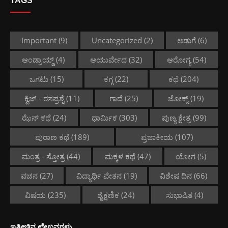
TAGS
Important
(9)
Uncategorized
(2)
ಅಡುಗೆ
(6)
ಆಂಡ್ರಾಯ್ಡ್
(4)
ಆಯುರ್ವೇದ
(32)
ಆರೋಗ್ಯ
(54)
ಒಗಟು
(15)
ಕಗ್ಗ
(22)
ಕಥೆ
(204)
ಕ್ವಿಜ್ - ರಸಪ್ರಶ್ನೆ
(11)
ಗಾದೆ
(25)
ಜೋಕ್ಸ್
(19)
ಝೆನ್ ಕಥೆ
(24)
ಧಾರ್ಮಿಕ
(303)
ಪುಣ್ಯ ಕ್ಷೇತ್ರ
(99)
ಪುರಾಣ ಕಥೆ
(189)
ಪ್ರಜಾಕೀಯ
(107)
ಮಂತ್ರ - ಸ್ತೋತ್ರ
(44)
ಮಕ್ಕಳ ಕಥೆ
(47)
ಯೋಗ
(5)
ವಚನ
(27)
ವಿದ್ಯಾರ್ಥಿ ವೇತನ
(19)
ವಿಶೇಷ ದಿನ
(66)
ವಿಷಯ
(235)
ಶೈಕ್ಷಣಿಕ
(24)
ಸುಭಾಷಿತ
(4)
ಇತ್ತೀಚಿನ ಲೇಖನಗಳು