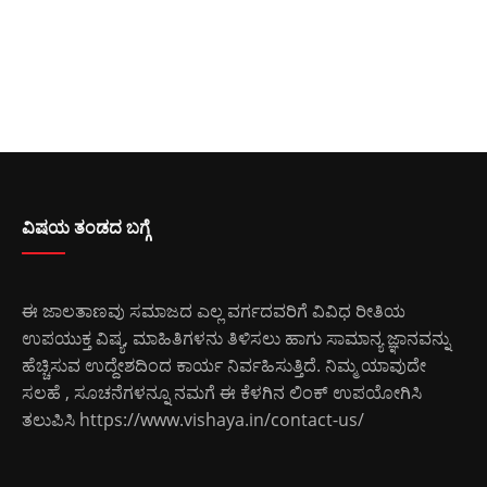
ವಿಷಯ ತಂಡದ ಬಗ್ಗೆ
ಈ ಜಾಲತಾಣವು ಸಮಾಜದ ಎಲ್ಲ ವರ್ಗದವರಿಗೆ ವಿವಿಧ ರೀತಿಯ
ಉಪಯುಕ್ತ ವಿಷ್ಯ, ಮಾಹಿತಿಗಳನು ತಿಳಿಸಲು ಹಾಗು ಸಾಮಾನ್ಯ ಜ್ಞಾನವನ್ನು
ಹೆಚ್ಚಿಸುವ ಉದ್ದೇಶದಿಂದ ಕಾರ್ಯ ನಿರ್ವಹಿಸುತ್ತಿದೆ. ನಿಮ್ಮ ಯಾವುದೇ
ಸಲಹೆ , ಸೂಚನೆಗಳನ್ನೂ ನಮಗೆ ಈ ಕೆಳಗಿನ ಲಿಂಕ್ ಉಪಯೋಗಿಸಿ
ತಲುಪಿಸಿ
https://www.vishaya.in/contact-us/