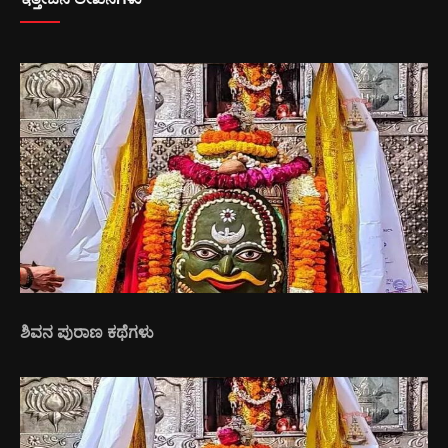
ಶಿವನ ಪುರಾಣ ಕಥೆಗಳು