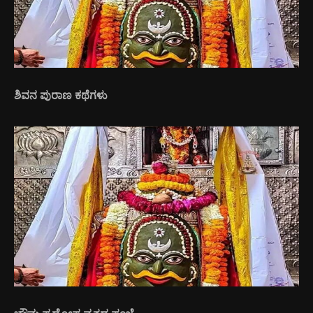
ಶಿವನ ಪುರಾಣ ಕಥೆಗಳು