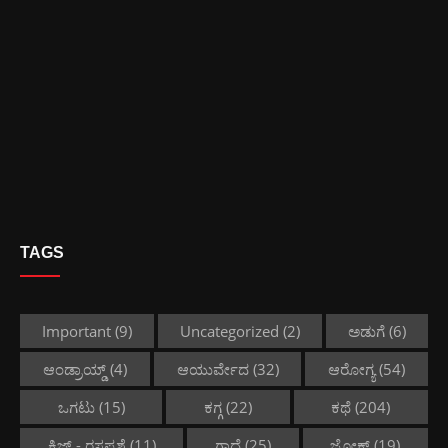
TAGS
Important
(9)
Uncategorized
(2)
ಅಡುಗೆ
(6)
ಆಂಡ್ರಾಯ್ಡ್
(4)
ಆಯುರ್ವೇದ
(32)
ಆರೋಗ್ಯ
(54)
ಒಗಟು
(15)
ಕಗ್ಗ
(22)
ಕಥೆ
(204)
ಕ್ವಿಜ್ - ರಸಪ್ರಶ್ನೆ
(11)
ಗಾದೆ
(25)
ಜೋಕ್ಸ್
(19)