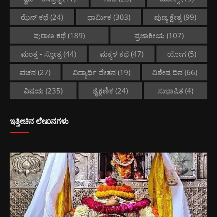
ಝೆನ್ ಕಥೆ
(24)
ಧಾರ್ಮಿಕ
(303)
ಪುಣ್ಯ ಕ್ಷೇತ್ರ
(99)
ಪುರಾಣ ಕಥೆ
(189)
ಪ್ರಜಾಕೀಯ
(107)
ಮಂತ್ರ - ಸ್ತೋತ್ರ
(44)
ಮಕ್ಕಳ ಕಥೆ
(47)
ಯೋಗ
(5)
ವಚನ
(27)
ವಿದ್ಯಾರ್ಥಿ ವೇತನ
(19)
ವಿಶೇಷ ದಿನ
(66)
ವಿಷಯ
(235)
ಶೈಕ್ಷಣಿಕ
(24)
ಸುಭಾಷಿತ
(4)
ಇತ್ತೀಚಿನ ಲೇಖನಗಳು