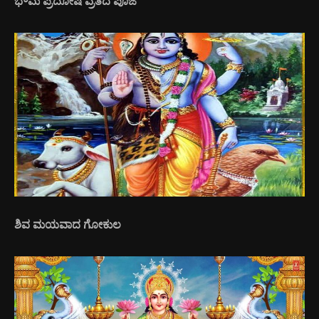
ಭೌಮ ಪ್ರದೋಷ ವ್ರತದ ಪೂಜೆ
ಶಿವ ಮಯವಾದ ಗೋಕುಲ