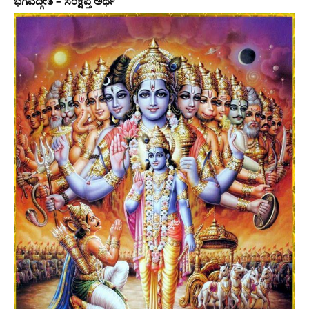
ಭಗವದ್ಗೀತೆ – ಸಂಕ್ಷಿಪ್ತ ಅರ್ಥ