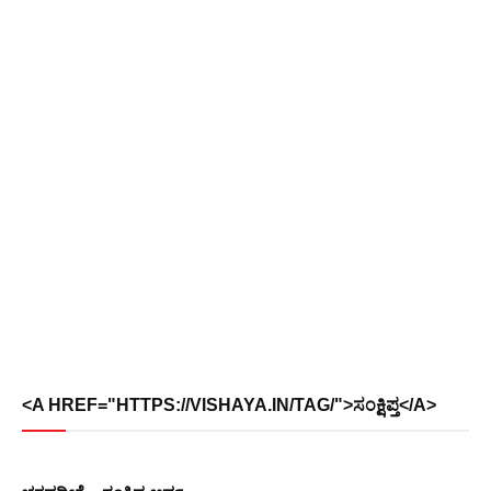
<A HREF="HTTPS://VISHAYA.IN/TAG/">ಸಂಕ್ಷಿಪ್ತ</A>