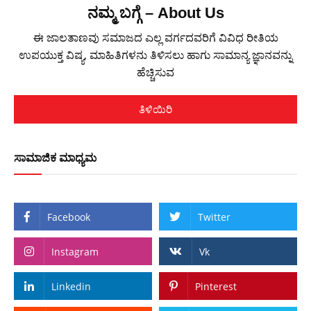
ನಮ್ಮ ಬಗ್ಗೆ – About Us
ಈ ಜಾಲತಾಣವು ಸಮಾಜದ ಎಲ್ಲ ವರ್ಗದವರಿಗೆ ವಿವಿಧ ರೀತಿಯ
ಉಪಯುಕ್ತ ವಿಷ್ಯ, ಮಾಹಿತಿಗಳನು ತಿಳಿಸಲು ಹಾಗು ಸಾಮಾನ್ಯ ಜ್ಞಾನವನ್ನು
ಹೆಚ್ಚಿಸುವ
ತಿಳಿಯಿರಿ
ಸಾಮಾಜಿಕ ಮಾಧ್ಯಮ
Facebook
Twitter
Instagram
Vk
Linkedin
Pinterest