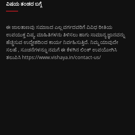
ವಿಷಯ ತಂಡದ ಬಗ್ಗೆ
ಈ ಜಾಲತಾಣವು ಸಮಾಜದ ಎಲ್ಲ ವರ್ಗದವರಿಗೆ ವಿವಿಧ ರೀತಿಯ
ಉಪಯುಕ್ತ ವಿಷ್ಯ, ಮಾಹಿತಿಗಳನು ತಿಳಿಸಲು ಹಾಗು ಸಾಮಾನ್ಯ ಜ್ಞಾನವನ್ನು
ಹೆಚ್ಚಿಸುವ ಉದ್ದೇಶದಿಂದ ಕಾರ್ಯ ನಿರ್ವಹಿಸುತ್ತಿದೆ. ನಿಮ್ಮ ಯಾವುದೇ
ಸಲಹೆ , ಸೂಚನೆಗಳನ್ನೂ ನಮಗೆ ಈ ಕೆಳಗಿನ ಲಿಂಕ್ ಉಪಯೋಗಿಸಿ
ತಲುಪಿಸಿ
https://www.vishaya.in/contact-us/