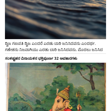
ದ್ವಿಜ ಗಣಪತಿ ದ್ವಿಜ ಎಂದರೆ ಎರಡು ಬಾರಿ ಜನಿಸಿದವನು ಎಂದರ್ಥ.
ಗಣೇಶನು ನಿಜವಾಗಿಯು ಎರಡು ಬಾರಿ ಜನಿಸಿದವನು. ಮೊದಲು ಜನಿಸಿದ
ಸಂಕಷ್ಟಹರ ವಿನಾಯಕನ ಭಕ್ತಿಪೂರ್ಣ 32 ಅವತಾರಗಳು