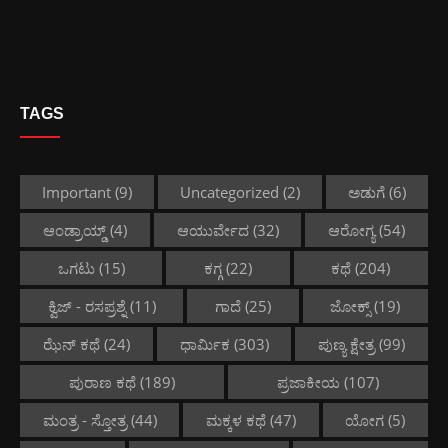
TAGS
Important
(9)
Uncategorized
(2)
ಅಡುಗೆ
(6)
ಆಂಡ್ರಾಯ್ಡ್
(4)
ಆಯುರ್ವೇದ
(32)
ಆರೋಗ್ಯ
(54)
ಒಗಟು
(15)
ಕಗ್ಗ
(22)
ಕಥೆ
(204)
ಕ್ವಿಜ್ - ರಸಪ್ರಶ್ನೆ
(11)
ಗಾದೆ
(25)
ಜೋಕ್ಸ್
(19)
ಝೆನ್ ಕಥೆ
(24)
ಧಾರ್ಮಿಕ
(303)
ಪುಣ್ಯ ಕ್ಷೇತ್ರ
(99)
ಪುರಾಣ ಕಥೆ
(189)
ಪ್ರಜಾಕೀಯ
(107)
ಮಂತ್ರ - ಸ್ತೋತ್ರ
(44)
ಮಕ್ಕಳ ಕಥೆ
(47)
ಯೋಗ
(5)