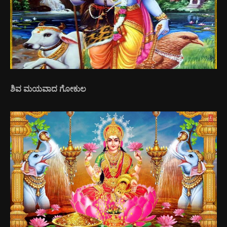
ಶಿವ ಮಯವಾದ ಗೋಕುಲ