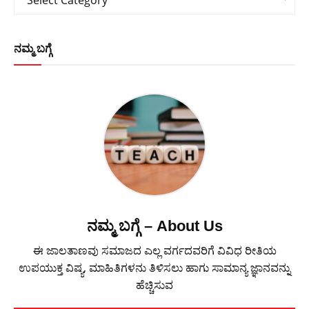
ನಮ್ಮ ಬಗ್ಗೆ
ನಮ್ಮ ಬಗ್ಗೆ – About Us
ಈ ಜಾಲತಾಣವು ಸಮಾಜದ ಎಲ್ಲ ವರ್ಗದವರಿಗೆ ವಿವಿಧ ರೀತಿಯ
ಉಪಯುಕ್ತ ವಿಷ್ಯ, ಮಾಹಿತಿಗಳನು ತಿಳಿಸಲು ಹಾಗು ಸಾಮಾನ್ಯ ಜ್ಞಾನವನ್ನು
ಹೆಚ್ಚಿಸುವ