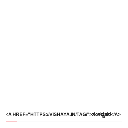
<A HREF="HTTPS://VISHAYA.IN/TAG/">ಸಂಕಷ್ಟಹರ</A>