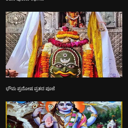
ಭೌಮ ಪ್ರದೋಷ ವ್ರತದ ಪೂಜೆ