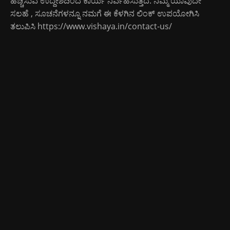
ಹೆಚ್ಚಿಸುವ ಉದ್ದೇಶದಿಂದ ಕಾರ್ಯ ನಿರ್ವಹಿಸುತ್ತಿದೆ. ನಿಮ್ಮ ಯಾವುದೇ
ಸಲಹೆ , ಸೂಚನೆಗಳನ್ನೂ ನಮಗೆ ಈ ಕೆಳಗಿನ ಲಿಂಕ್ ಉಪಯೋಗಿಸಿ
ತಲುಪಿಸಿ
https://www.vishaya.in/contact-us/