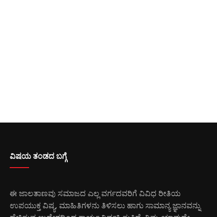
ವಿಷಯ ತಂಡದ ಬಗ್ಗೆ
ಈ ಜಾಲತಾಣವು ಸಮಾಜದ ಎಲ್ಲ ವರ್ಗದವರಿಗೆ ವಿವಿಧ ರೀತಿಯ
ಉಪಯುಕ್ತ ವಿಷ್ಯ, ಮಾಹಿತಿಗಳನು ತಿಳಿಸಲು ಹಾಗು ಸಾಮಾನ್ಯ ಜ್ಞಾನವನ್ನು