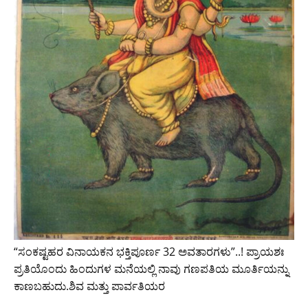
“ಸಂಕಷ್ಟಹರ ವಿನಾಯಕನ ಭಕ್ತಿಪೂರ್ಣ 32 ಅವತಾರಗಳು”..! ಪ್ರಾಯಶಃ
ಪ್ರತಿಯೊಂದು ಹಿಂದುಗಳ ಮನೆಯಲ್ಲಿ ನಾವು ಗಣಪತಿಯ ಮೂರ್ತಿಯನ್ನು
ಕಾಣಬಹುದು.ಶಿವ ಮತ್ತು ಪಾರ್ವತಿಯರ