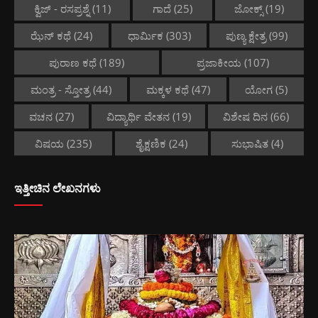
ಕ್ವಿಜ್ - ರಸಪ್ರಶ್ನೆ
(11)
ಗಾದೆ
(25)
ಜೋಕ್ಸ್
(19)
ಝೆನ್ ಕಥೆ
(24)
ಧಾರ್ಮಿಕ
(303)
ಪುಣ್ಯ ಕ್ಷೇತ್ರ
(99)
ಪುರಾಣ ಕಥೆ
(189)
ಪ್ರಜಾಕೀಯ
(107)
ಮಂತ್ರ - ಸ್ತೋತ್ರ
(44)
ಮಕ್ಕಳ ಕಥೆ
(47)
ಯೋಗ
(5)
ವಚನ
(27)
ವಿದ್ಯಾರ್ಥಿ ವೇತನ
(19)
ವಿಶೇಷ ದಿನ
(66)
ವಿಷಯ
(235)
ಶೈಕ್ಷಣಿಕ
(24)
ಸುಭಾಷಿತ
(4)
ಇತ್ತೀಚಿನ ಲೇಖನಗಳು