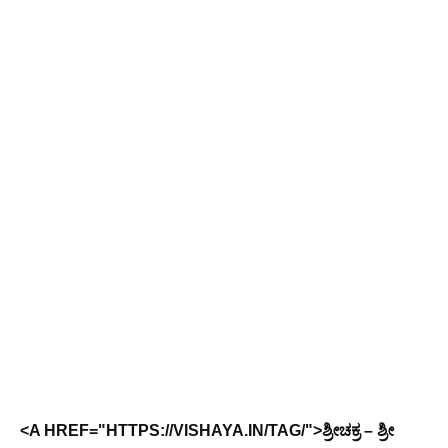
<A HREF="HTTPS://VISHAYA.IN/TAG/">ಶ್ರೀಚಕ್ರ – ಶ್ರೀ