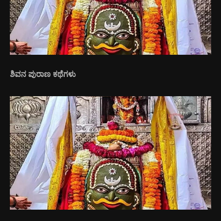
ಶಿವನ ಪುರಾಣ ಕಥೆಗಳು