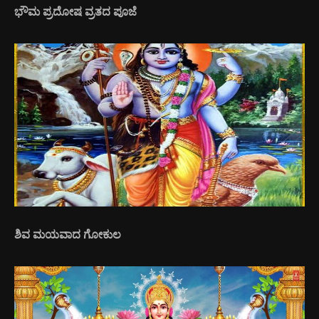
ಭೌಮ ಪ್ರದೋಷ ವ್ರತದ ಪೂಜೆ
ಶಿವ ಮಯವಾದ ಗೋಕುಲ