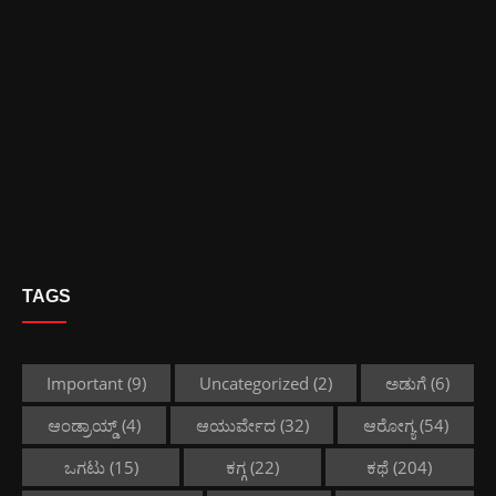
TAGS
Important
(9)
Uncategorized
(2)
ಅಡುಗೆ
(6)
ಆಂಡ್ರಾಯ್ಡ್
(4)
ಆಯುರ್ವೇದ
(32)
ಆರೋಗ್ಯ
(54)
ಒಗಟು
(15)
ಕಗ್ಗ
(22)
ಕಥೆ
(204)