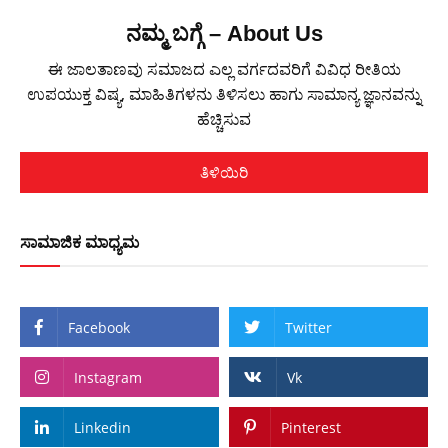
ನಮ್ಮ ಬಗ್ಗೆ – About Us
ಈ ಜಾಲತಾಣವು ಸಮಾಜದ ಎಲ್ಲ ವರ್ಗದವರಿಗೆ ವಿವಿಧ ರೀತಿಯ
ಉಪಯುಕ್ತ ವಿಷ್ಯ, ಮಾಹಿತಿಗಳನು ತಿಳಿಸಲು ಹಾಗು ಸಾಮಾನ್ಯ ಜ್ಞಾನವನ್ನು
ಹೆಚ್ಚಿಸುವ
ತಿಳಿಯಿರಿ
ಸಾಮಾಜಿಕ ಮಾಧ್ಯಮ
Facebook
Twitter
Instagram
Vk
Linkedin
Pinterest