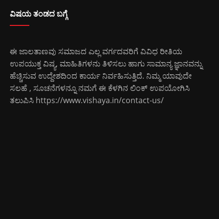
ವಿಷಯ ತಂಡದ ಬಗ್ಗೆ
ಈ ಜಾಲತಾಣವು ಸಮಾಜದ ಎಲ್ಲ ವರ್ಗದವರಿಗೆ ವಿವಿಧ ರೀತಿಯ
ಉಪಯುಕ್ತ ವಿಷ್ಯ, ಮಾಹಿತಿಗಳನು ತಿಳಿಸಲು ಹಾಗು ಸಾಮಾನ್ಯ ಜ್ಞಾನವನ್ನು
ಹೆಚ್ಚಿಸುವ ಉದ್ದೇಶದಿಂದ ಕಾರ್ಯ ನಿರ್ವಹಿಸುತ್ತಿದೆ. ನಿಮ್ಮ ಯಾವುದೇ
ಸಲಹೆ , ಸೂಚನೆಗಳನ್ನೂ ನಮಗೆ ಈ ಕೆಳಗಿನ ಲಿಂಕ್ ಉಪಯೋಗಿಸಿ
ತಲುಪಿಸಿ
https://www.vishaya.in/contact-us/