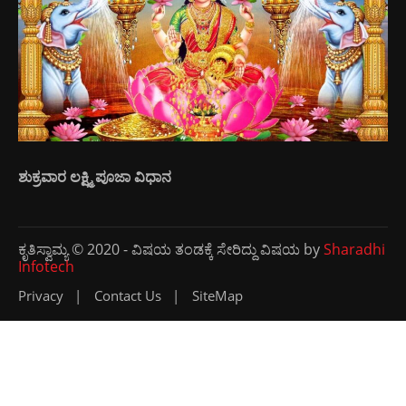
ಶುಕ್ರವಾರ ಲಕ್ಷ್ಮಿ ಪೂಜಾ ವಿಧಾನ
ಕೃತಿಸ್ವಾಮ್ಯ © 2020 - ವಿಷಯ ತಂಡಕ್ಕೆ ಸೇರಿದ್ದು ವಿಷಯ by
Sharadhi
Infotech
Privacy
Contact Us
SiteMap