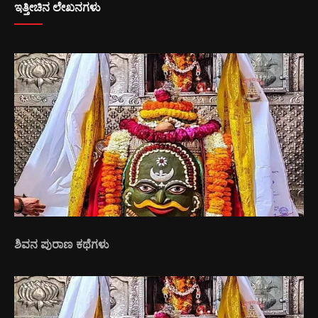
ಇತ್ತೀಚಿನ ಲೇಖನಗಳು
ಶಿವನ ಪುರಾಣ ಕಥೆಗಳು