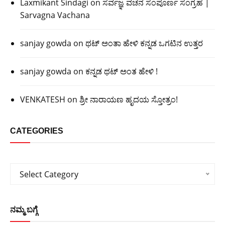
Laxmikant Sindagi
on
ಸರ್ವಜ್ಞ ವಚನ ಸಂಪೂರ್ಣ ಸಂಗ್ರಹ |
Sarvagna Vachana
sanjay gowda
on
ಥಟ್ ಅಂತಾ ಹೇಳಿ ಕನ್ನಡ ಒಗಟಿನ ಉತ್ತರ
sanjay gowda
on
ಕನ್ನಡ ಥಟ್ ಅಂತ ಹೇಳಿ !
VENKATESH
on
ಶ್ರೀ ನಾರಾಯಣ ಹೃದಯ ಸ್ತೋತ್ರಂ!
CATEGORIES
Categories
Select Category
ನಮ್ಮ ಬಗ್ಗೆ