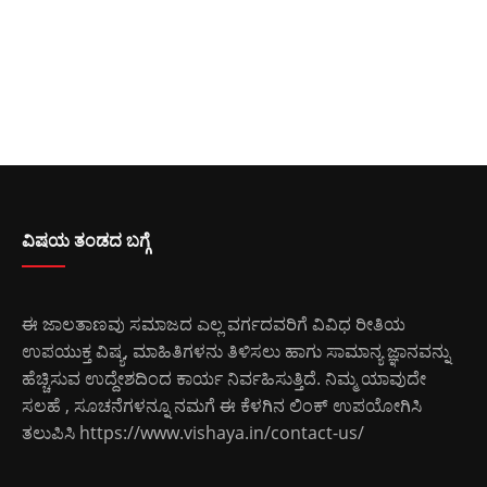
ವಿಷಯ ತಂಡದ ಬಗ್ಗೆ
ಈ ಜಾಲತಾಣವು ಸಮಾಜದ ಎಲ್ಲ ವರ್ಗದವರಿಗೆ ವಿವಿಧ ರೀತಿಯ
ಉಪಯುಕ್ತ ವಿಷ್ಯ, ಮಾಹಿತಿಗಳನು ತಿಳಿಸಲು ಹಾಗು ಸಾಮಾನ್ಯ ಜ್ಞಾನವನ್ನು
ಹೆಚ್ಚಿಸುವ ಉದ್ದೇಶದಿಂದ ಕಾರ್ಯ ನಿರ್ವಹಿಸುತ್ತಿದೆ. ನಿಮ್ಮ ಯಾವುದೇ
ಸಲಹೆ , ಸೂಚನೆಗಳನ್ನೂ ನಮಗೆ ಈ ಕೆಳಗಿನ ಲಿಂಕ್ ಉಪಯೋಗಿಸಿ
ತಲುಪಿಸಿ
https://www.vishaya.in/contact-us/