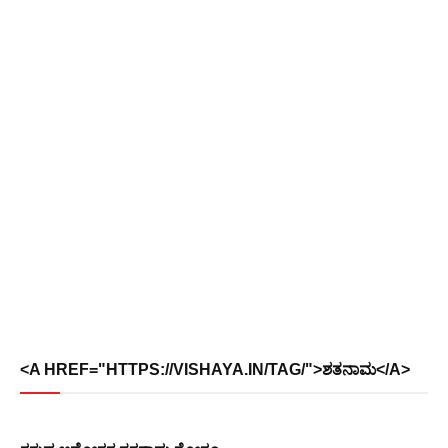
<A HREF="HTTPS://VISHAYA.IN/TAG/">ಶತನಾಮ</A>