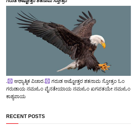
ಗರುಡ ಅಷ್ಟೋತ್ತರ ಶತನಾಮ ಸ್ತೋತ್ರಂ
.
ಆಧ್ಯಾತ್ಮಿಕ ವಿಚಾರ.
ಗರುಡ ಅಷ್ಟೋತ್ತರ ಶತನಾಮ ಸ್ತೋತ್ರಂ ಓಂ
ಗರುಡಾಯ ನಮಃಓಂ ವೈನತೇಯಾಯ ನಮಃಓಂ ಖಗಪತಯೇ ನಮಃಓಂ
ಕಾಶ್ಯಪಾಯ
RECENT POSTS