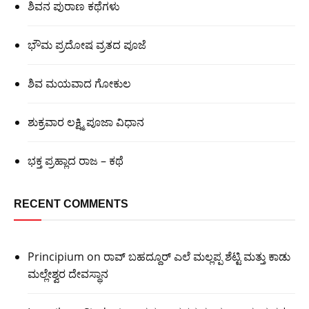
ಶಿವನ ಪುರಾಣ ಕಥೆಗಳು
ಭೌಮ ಪ್ರದೋಷ ವ್ರತದ ಪೂಜೆ
ಶಿವ ಮಯವಾದ ಗೋಕುಲ
ಶುಕ್ರವಾರ ಲಕ್ಷ್ಮಿ ಪೂಜಾ ವಿಧಾನ
ಭಕ್ತ ಪ್ರಹ್ಲಾದ ರಾಜ – ಕಥೆ
RECENT COMMENTS
Principium
on
ರಾವ್ ಬಹದ್ದೂರ್ ಎಲೆ ಮಲ್ಲಪ್ಪ ಶೆಟ್ಟಿ ಮತ್ತು ಕಾಡು
ಮಲ್ಲೇಶ್ವರ ದೇವಸ್ಥಾನ