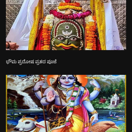
ಭೌಮ ಪ್ರದೋಷ ವ್ರತದ ಪೂಜೆ