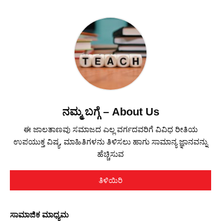
ನಮ್ಮ ಬಗ್ಗೆ – About Us
ಈ ಜಾಲತಾಣವು ಸಮಾಜದ ಎಲ್ಲ ವರ್ಗದವರಿಗೆ ವಿವಿಧ ರೀತಿಯ
ಉಪಯುಕ್ತ ವಿಷ್ಯ, ಮಾಹಿತಿಗಳನು ತಿಳಿಸಲು ಹಾಗು ಸಾಮಾನ್ಯ ಜ್ಞಾನವನ್ನು
ಹೆಚ್ಚಿಸುವ
ತಿಳಿಯಿರಿ
ಸಾಮಾಜಿಕ ಮಾಧ್ಯಮ