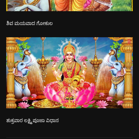
ಶಿವ ಮಯವಾದ ಗೋಕುಲ
ಶುಕ್ರವಾರ ಲಕ್ಷ್ಮಿ ಪೂಜಾ ವಿಧಾನ