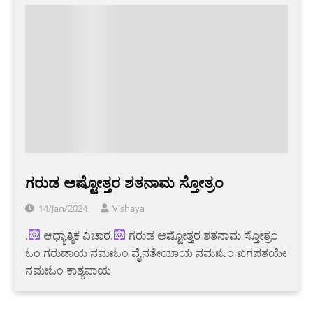
ಗರುಡ ಅಷ್ಟೋತ್ತರ ಶತನಾಮ ಸ್ತೋತ್ರಂ
14/Jan/2024
Vishaya
.
ಆಧ್ಯಾತ್ಮಿಕ ವಿಚಾರ.
ಗರುಡ ಅಷ್ಟೋತ್ತರ ಶತನಾಮ ಸ್ತೋತ್ರಂ
ಓಂ ಗರುಡಾಯ ನಮಃಓಂ ವೈನತೇಯಾಯ ನಮಃಓಂ ಖಗಪತಯೇ
ನಮಃಓಂ ಕಾಶ್ಯಪಾಯ