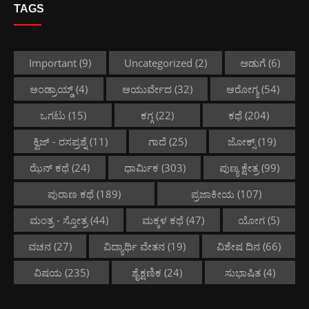
TAGS
Important
(9)
Uncategorized
(2)
ಅಡುಗೆ
(6)
ಆಂಡ್ರಾಯ್ಡ್
(4)
ಆಯುರ್ವೇದ
(32)
ಆರೋಗ್ಯ
(54)
ಒಗಟು
(15)
ಕಗ್ಗ
(22)
ಕಥೆ
(204)
ಕ್ವಿಜ್ - ರಸಪ್ರಶ್ನೆ
(11)
ಗಾದೆ
(25)
ಜೋಕ್ಸ್
(19)
ಝೆನ್ ಕಥೆ
(24)
ಧಾರ್ಮಿಕ
(303)
ಪುಣ್ಯ ಕ್ಷೇತ್ರ
(99)
ಪುರಾಣ ಕಥೆ
(189)
ಪ್ರಜಾಕೀಯ
(107)
ಮಂತ್ರ - ಸ್ತೋತ್ರ
(44)
ಮಕ್ಕಳ ಕಥೆ
(47)
ಯೋಗ
(5)
ವಚನ
(27)
ವಿದ್ಯಾರ್ಥಿ ವೇತನ
(19)
ವಿಶೇಷ ದಿನ
(66)
ವಿಷಯ
(235)
ಶೈಕ್ಷಣಿಕ
(24)
ಸುಭಾಷಿತ
(4)