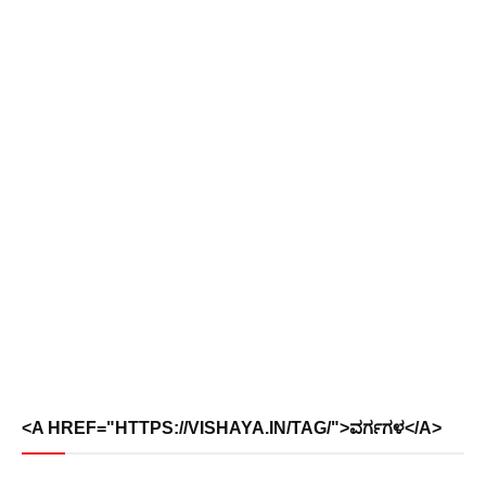
<A HREF="HTTPS://VISHAYA.IN/TAG/">ವರ್ಗಗಳ</A>