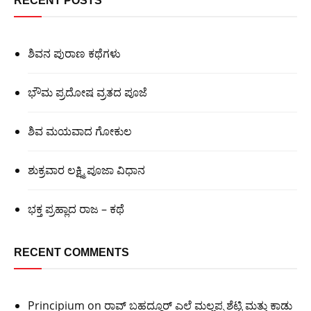
RECENT POSTS
ಶಿವನ ಪುರಾಣ ಕಥೆಗಳು
ಭೌಮ ಪ್ರದೋಷ ವ್ರತದ ಪೂಜೆ
ಶಿವ ಮಯವಾದ ಗೋಕುಲ
ಶುಕ್ರವಾರ ಲಕ್ಷ್ಮಿ ಪೂಜಾ ವಿಧಾನ
ಭಕ್ತ ಪ್ರಹ್ಲಾದ ರಾಜ – ಕಥೆ
RECENT COMMENTS
Principium
on
ರಾವ್ ಬಹದ್ದೂರ್ ಎಲೆ ಮಲ್ಲಪ್ಪ ಶೆಟ್ಟಿ ಮತ್ತು ಕಾಡು