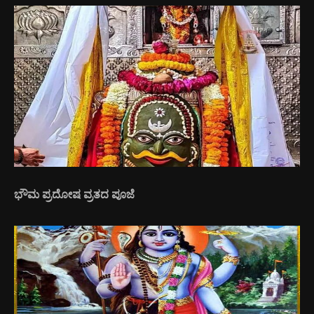
ಭೌಮ ಪ್ರದೋಷ ವ್ರತದ ಪೂಜೆ