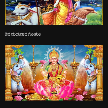
ಶಿವ ಮಯವಾದ ಗೋಕುಲ