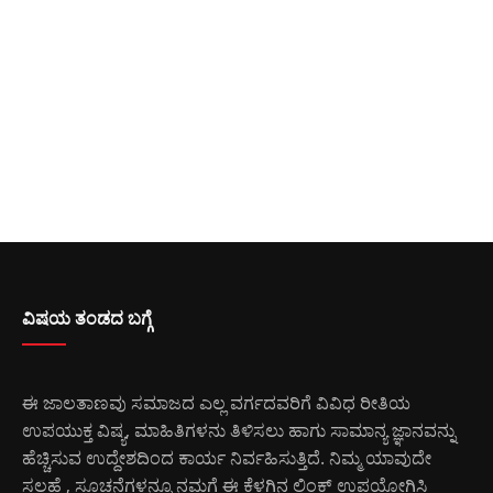
ವಿಷಯ ತಂಡದ ಬಗ್ಗೆ
ಈ ಜಾಲತಾಣವು ಸಮಾಜದ ಎಲ್ಲ ವರ್ಗದವರಿಗೆ ವಿವಿಧ ರೀತಿಯ
ಉಪಯುಕ್ತ ವಿಷ್ಯ, ಮಾಹಿತಿಗಳನು ತಿಳಿಸಲು ಹಾಗು ಸಾಮಾನ್ಯ ಜ್ಞಾನವನ್ನು
ಹೆಚ್ಚಿಸುವ ಉದ್ದೇಶದಿಂದ ಕಾರ್ಯ ನಿರ್ವಹಿಸುತ್ತಿದೆ. ನಿಮ್ಮ ಯಾವುದೇ
ಸಲಹೆ , ಸೂಚನೆಗಳನ್ನೂ ನಮಗೆ ಈ ಕೆಳಗಿನ ಲಿಂಕ್ ಉಪಯೋಗಿಸಿ