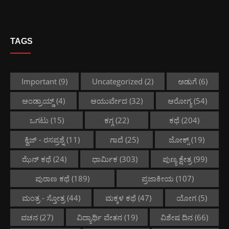
TAGS
Important
(9)
Uncategorized
(2)
ಅಡುಗೆ
(6)
ಆಂಡ್ರಾಯ್ಡ್
(4)
ಆಯುರ್ವೇದ
(32)
ಆರೋಗ್ಯ
(54)
ಒಗಟು
(15)
ಕಗ್ಗ
(22)
ಕಥೆ
(204)
ಕ್ವಿಜ್ - ರಸಪ್ರಶ್ನೆ
(11)
ಗಾದೆ
(25)
ಜೋಕ್ಸ್
(19)
ಝೆನ್ ಕಥೆ
(24)
ಧಾರ್ಮಿಕ
(303)
ಪುಣ್ಯ ಕ್ಷೇತ್ರ
(99)
ಪುರಾಣ ಕಥೆ
(189)
ಪ್ರಜಾಕೀಯ
(107)
ಮಂತ್ರ - ಸ್ತೋತ್ರ
(44)
ಮಕ್ಕಳ ಕಥೆ
(47)
ಯೋಗ
(5)
ವಚನ
(27)
ವಿದ್ಯಾರ್ಥಿ ವೇತನ
(19)
ವಿಶೇಷ ದಿನ
(66)