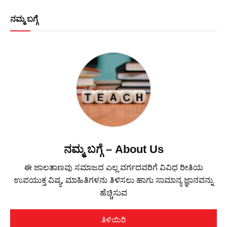
ನಮ್ಮ ಬಗ್ಗೆ
ನಮ್ಮ ಬಗ್ಗೆ – About Us
ಈ ಜಾಲತಾಣವು ಸಮಾಜದ ಎಲ್ಲ ವರ್ಗದವರಿಗೆ ವಿವಿಧ ರೀತಿಯ
ಉಪಯುಕ್ತ ವಿಷ್ಯ, ಮಾಹಿತಿಗಳನು ತಿಳಿಸಲು ಹಾಗು ಸಾಮಾನ್ಯ ಜ್ಞಾನವನ್ನು
ಹೆಚ್ಚಿಸುವ
ತಿಳಿಯಿರಿ