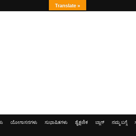
Translate »
ಳು
ಯೋಗಾಸನಗಳು
ಸುಭಾಷಿತಗಳು
ಶೈಕ್ಷಣಿಕ
ಬ್ಲಾಗ್
ನಮ್ಮ ಬಗ್ಗೆ