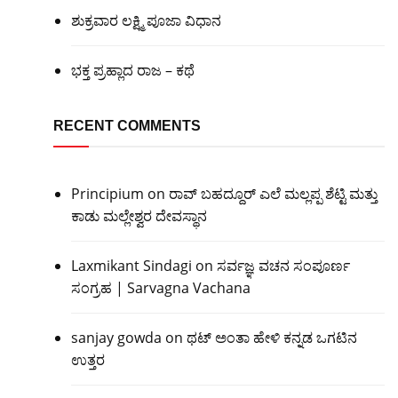
ಶುಕ್ರವಾರ ಲಕ್ಷ್ಮಿ ಪೂಜಾ ವಿಧಾನ
ಭಕ್ತ ಪ್ರಹ್ಲಾದ ರಾಜ – ಕಥೆ
RECENT COMMENTS
Principium
on
ರಾವ್ ಬಹದ್ದೂರ್ ಎಲೆ ಮಲ್ಲಪ್ಪ ಶೆಟ್ಟಿ ಮತ್ತು
ಕಾಡು ಮಲ್ಲೇಶ್ವರ ದೇವಸ್ಥಾನ
Laxmikant Sindagi
on
ಸರ್ವಜ್ಞ ವಚನ ಸಂಪೂರ್ಣ
ಸಂಗ್ರಹ | Sarvagna Vachana
sanjay gowda
on
ಥಟ್ ಅಂತಾ ಹೇಳಿ ಕನ್ನಡ ಒಗಟಿನ
ಉತ್ತರ