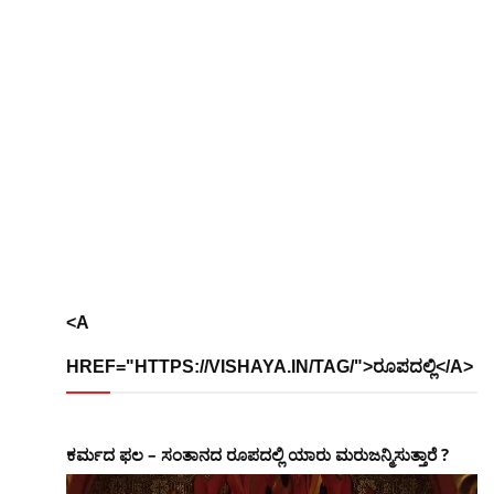
<A
HREF="HTTPS://VISHAYA.IN/TAG/">ರೂಪದಲ್ಲಿ</A>
ಕರ್ಮದ ಫಲ – ಸಂತಾನದ ರೂಪದಲ್ಲಿ ಯಾರು ಮರುಜನ್ಮಿಸುತ್ತಾರೆ ?