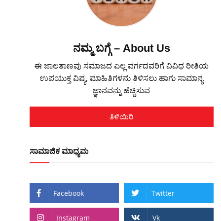
ನಮ್ಮ ಬಗ್ಗೆ – About Us
ಈ ಜಾಲತಾಣವು ಸಮಾಜದ ಎಲ್ಲ ವರ್ಗದವರಿಗೆ ವಿವಿಧ ರೀತಿಯ
ಉಪಯುಕ್ತ ವಿಷ್ಯ, ಮಾಹಿತಿಗಳನು ತಿಳಿಸಲು ಹಾಗು ಸಾಮಾನ್ಯ
ಜ್ಞಾನವನ್ನು ಹೆಚ್ಚಿಸುವ
ತಿಳಿಯಿರಿ
ಸಾಮಾಜಿಕ ಮಾಧ್ಯಮ
Facebook
Twitter
Instagram
Vk