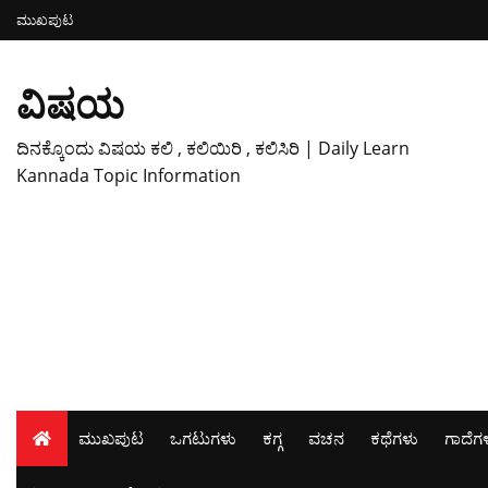
ಮುಖಪುಟ
ವಿಷಯ
ದಿನಕ್ಕೊಂದು ವಿಷಯ ಕಲಿ , ಕಲಿಯಿರಿ , ಕಲಿಸಿರಿ | Daily Learn
Kannada Topic Information
ಮುಖಪುಟ
ಒಗಟುಗಳು
ಕಗ್ಗ
ವಚನ
ಕಥೆಗಳು
ಗಾದೆಗ