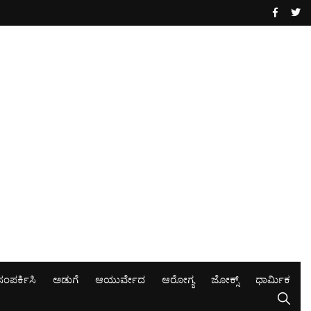
ಸಂಪರ್ಕಿಸಿ
ಅಡುಗೆ
ಆಯುರ್ವೇದ
ಆರೋಗ್ಯ
ಜೋಕ್ಸ್
ಧಾರ್ಮಿಕ