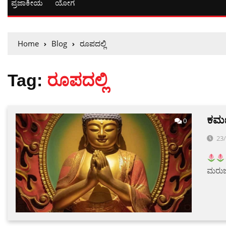
ಪ್ರಜಾಕೀಯ
ಯೋಗ
Home
Blog
ರೂಪದಲ್ಲಿ
Tag:
ರೂಪದಲ್ಲಿ
ಕರ್
0
23
ಮರುಜನ