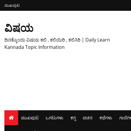
ಮುಖಪುಟ
ವಿಷಯ
ದಿನಕ್ಕೊಂದು ವಿಷಯ ಕಲಿ , ಕಲಿಯಿರಿ , ಕಲಿಸಿರಿ | Daily Learn
Kannada Topic Information
ಮುಖಪುಟ
ಒಗಟುಗಳು
ಕಗ್ಗ
ವಚನ
ಕಥೆಗಳು
ಗಾದೆಗ