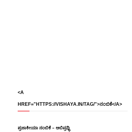
<A
HREF="HTTPS://VISHAYA.IN/TAG/">ನಂಬಿಕೆ</A>
ಪ್ರಜಾಕೀಯಾ ನಂಬಿಕೆ – ಅಬಿವ್ರಧ್ಧಿ