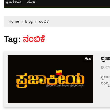
ಪ್ರಜಾಕೀಯ
ಯೋಗ
Home
Blog
ನಂಬಿಕೆ
Tag:
ನಂಬಿಕೆ
ಪ್ರಜ
0
07
ಪ್ರಜಾ
ಸಂಸ್