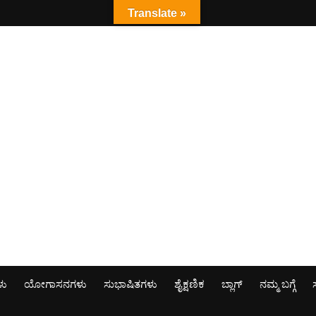
Translate »
ಳು
ಯೋಗಾಸನಗಳು
ಸುಭಾಷಿತಗಳು
ಶೈಕ್ಷಣಿಕ
ಬ್ಲಾಗ್
ನಮ್ಮ ಬಗ್ಗೆ