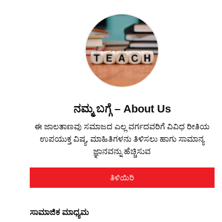
ನಮ್ಮ ಬಗ್ಗೆ – About Us
ಈ ಜಾಲತಾಣವು ಸಮಾಜದ ಎಲ್ಲ ವರ್ಗದವರಿಗೆ ವಿವಿಧ ರೀತಿಯ
ಉಪಯುಕ್ತ ವಿಷ್ಯ, ಮಾಹಿತಿಗಳನು ತಿಳಿಸಲು ಹಾಗು ಸಾಮಾನ್ಯ
ಜ್ಞಾನವನ್ನು ಹೆಚ್ಚಿಸುವ
ತಿಳಿಯಿರಿ
ಸಾಮಾಜಿಕ ಮಾಧ್ಯಮ