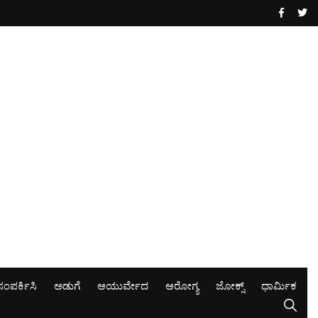
ಸಂಪರ್ಕಿಸಿ
ಅಡುಗೆ
ಆಯುರ್ವೇದ
ಆರೋಗ್ಯ
ಜೋಕ್ಸ್
ಧಾರ್ಮಿಕ