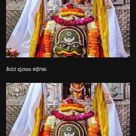
ಶಿವನ ಪುರಾಣ ಕಥೆಗಳು