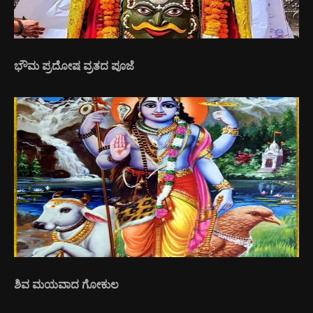
ಭೌಮ ಪ್ರದೋಷ ವ್ರತದ ಪೂಜೆ
ಶಿವ ಮಯವಾದ ಗೋಕುಲ