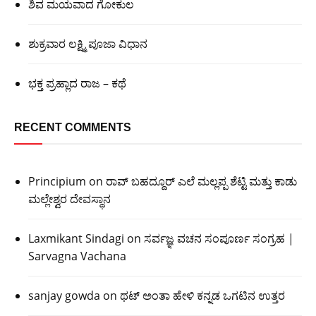
ಶಿವ ಮಯವಾದ ಗೋಕುಲ
ಶುಕ್ರವಾರ ಲಕ್ಷ್ಮಿ ಪೂಜಾ ವಿಧಾನ
ಭಕ್ತ ಪ್ರಹ್ಲಾದ ರಾಜ – ಕಥೆ
RECENT COMMENTS
Principium
on
ರಾವ್ ಬಹದ್ದೂರ್ ಎಲೆ ಮಲ್ಲಪ್ಪ ಶೆಟ್ಟಿ ಮತ್ತು ಕಾಡು
ಮಲ್ಲೇಶ್ವರ ದೇವಸ್ಥಾನ
Laxmikant Sindagi
on
ಸರ್ವಜ್ಞ ವಚನ ಸಂಪೂರ್ಣ ಸಂಗ್ರಹ |
Sarvagna Vachana
sanjay gowda
on
ಥಟ್ ಅಂತಾ ಹೇಳಿ ಕನ್ನಡ ಒಗಟಿನ ಉತ್ತರ