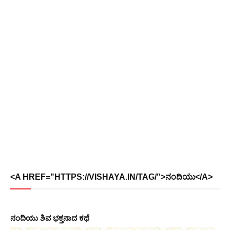
<A HREF="HTTPS://VISHAYA.IN/TAG/">ನಂದಿಯು</A>
ನಂದಿಯು ಶಿವ ಭಕ್ತನಾದ ಕಥೆ