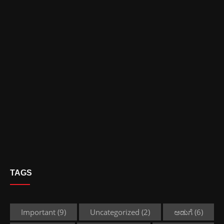
TAGS
Important
(9)
Uncategorized
(2)
ಅಡುಗೆ
(6)