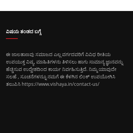
ವಿಷಯ ತಂಡದ ಬಗ್ಗೆ
ಈ ಜಾಲತಾಣವು ಸಮಾಜದ ಎಲ್ಲ ವರ್ಗದವರಿಗೆ ವಿವಿಧ ರೀತಿಯ
ಉಪಯುಕ್ತ ವಿಷ್ಯ, ಮಾಹಿತಿಗಳನು ತಿಳಿಸಲು ಹಾಗು ಸಾಮಾನ್ಯ ಜ್ಞಾನವನ್ನು
ಹೆಚ್ಚಿಸುವ ಉದ್ದೇಶದಿಂದ ಕಾರ್ಯ ನಿರ್ವಹಿಸುತ್ತಿದೆ. ನಿಮ್ಮ ಯಾವುದೇ
ಸಲಹೆ , ಸೂಚನೆಗಳನ್ನೂ ನಮಗೆ ಈ ಕೆಳಗಿನ ಲಿಂಕ್ ಉಪಯೋಗಿಸಿ
ತಲುಪಿಸಿ
https://www.vishaya.in/contact-us/