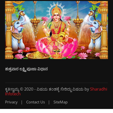
ಶುಕ್ರವಾರ ಲಕ್ಷ್ಮಿ ಪೂಜಾ ವಿಧಾನ
ಕೃತಿಸ್ವಾಮ್ಯ © 2020 - ವಿಷಯ ತಂಡಕ್ಕೆ ಸೇರಿದ್ದು ವಿಷಯ by
Sharadhi
Infotech
Privacy
Contact Us
SiteMap