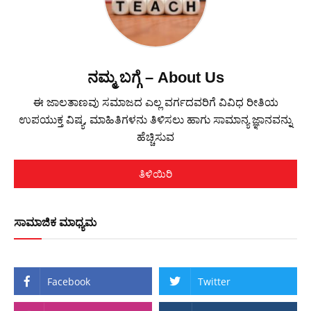
ನಮ್ಮ ಬಗ್ಗೆ – About Us
ಈ ಜಾಲತಾಣವು ಸಮಾಜದ ಎಲ್ಲ ವರ್ಗದವರಿಗೆ ವಿವಿಧ ರೀತಿಯ
ಉಪಯುಕ್ತ ವಿಷ್ಯ, ಮಾಹಿತಿಗಳನು ತಿಳಿಸಲು ಹಾಗು ಸಾಮಾನ್ಯ ಜ್ಞಾನವನ್ನು
ಹೆಚ್ಚಿಸುವ
ತಿಳಿಯಿರಿ
ಸಾಮಾಜಿಕ ಮಾಧ್ಯಮ
Facebook
Twitter