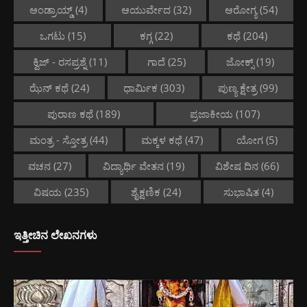
ಆಂಡ್ರಾಯ್ಡ್
(4)
ಆಯುರ್ವೇದ
(32)
ಆರೋಗ್ಯ
(54)
ಒಗಟು
(15)
ಕಗ್ಗ
(22)
ಕಥೆ
(204)
ಕ್ವಿಜ್ - ರಸಪ್ರಶ್ನೆ
(11)
ಗಾದೆ
(25)
ಜೋಕ್ಸ್
(19)
ಝೆನ್ ಕಥೆ
(24)
ಧಾರ್ಮಿಕ
(303)
ಪುಣ್ಯ ಕ್ಷೇತ್ರ
(99)
ಪುರಾಣ ಕಥೆ
(189)
ಪ್ರಜಾಕೀಯ
(107)
ಮಂತ್ರ - ಸ್ತೋತ್ರ
(44)
ಮಕ್ಕಳ ಕಥೆ
(47)
ಯೋಗ
(5)
ವಚನ
(27)
ವಿದ್ಯಾರ್ಥಿ ವೇತನ
(19)
ವಿಶೇಷ ದಿನ
(66)
ವಿಷಯ
(235)
ಶೈಕ್ಷಣಿಕ
(24)
ಸುಭಾಷಿತ
(4)
ಇತ್ತೀಚಿನ ಲೇಖನಗಳು