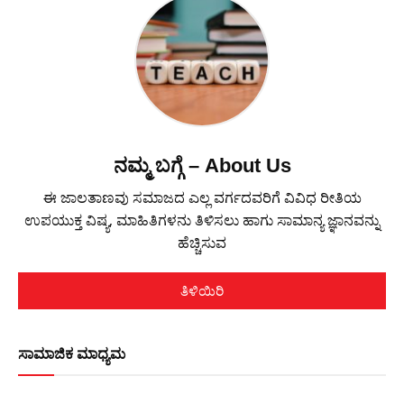
ನಮ್ಮ ಬಗ್ಗೆ – About Us
ಈ ಜಾಲತಾಣವು ಸಮಾಜದ ಎಲ್ಲ ವರ್ಗದವರಿಗೆ ವಿವಿಧ ರೀತಿಯ
ಉಪಯುಕ್ತ ವಿಷ್ಯ, ಮಾಹಿತಿಗಳನು ತಿಳಿಸಲು ಹಾಗು ಸಾಮಾನ್ಯ ಜ್ಞಾನವನ್ನು
ಹೆಚ್ಚಿಸುವ
ತಿಳಿಯಿರಿ
ಸಾಮಾಜಿಕ ಮಾಧ್ಯಮ