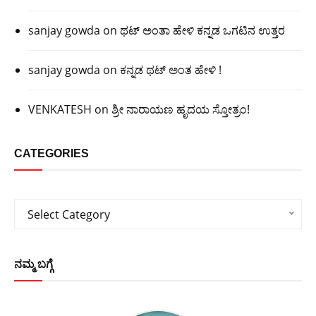
sanjay gowda
on
ಥಟ್ ಅಂತಾ ಹೇಳಿ ಕನ್ನಡ ಒಗಟಿನ ಉತ್ತರ
sanjay gowda
on
ಕನ್ನಡ ಥಟ್ ಅಂತ ಹೇಳಿ !
VENKATESH
on
ಶ್ರೀ ನಾರಾಯಣ ಹೃದಯ ಸ್ತೋತ್ರಂ!
CATEGORIES
Categories
Select Category
ನಮ್ಮ ಬಗ್ಗೆ