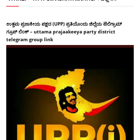
ಉತ್ತಮ ಪ್ರಜಾಕೀಯ ಪಕ್ಷದ (UPP) ಪ್ರತಿಯೊಂದು ಜಿಲ್ಲೆಯ ಟೆಲಿಗ್ರಾಮ್
ಗ್ರೂಪ್ ಲಿಂಕ್ – uttama prajaakeeya party district
telegram group link