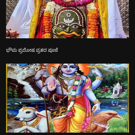
ಭೌಮ ಪ್ರದೋಷ ವ್ರತದ ಪೂಜೆ