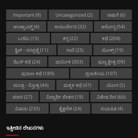
Important
(9)
Uncategorized
(2)
ಅಡುಗೆ
(6)
ಆಂಡ್ರಾಯ್ಡ್
(4)
ಆಯುರ್ವೇದ
(32)
ಆರೋಗ್ಯ
(54)
ಒಗಟು
(15)
ಕಗ್ಗ
(22)
ಕಥೆ
(204)
ಕ್ವಿಜ್ - ರಸಪ್ರಶ್ನೆ
(11)
ಗಾದೆ
(25)
ಜೋಕ್ಸ್
(19)
ಝೆನ್ ಕಥೆ
(24)
ಧಾರ್ಮಿಕ
(303)
ಪುಣ್ಯ ಕ್ಷೇತ್ರ
(99)
ಪುರಾಣ ಕಥೆ
(189)
ಪ್ರಜಾಕೀಯ
(107)
ಮಂತ್ರ - ಸ್ತೋತ್ರ
(44)
ಮಕ್ಕಳ ಕಥೆ
(47)
ಯೋಗ
(5)
ವಚನ
(27)
ವಿದ್ಯಾರ್ಥಿ ವೇತನ
(19)
ವಿಶೇಷ ದಿನ
(66)
ವಿಷಯ
(235)
ಶೈಕ್ಷಣಿಕ
(24)
ಸುಭಾಷಿತ
(4)
ಇತ್ತೀಚಿನ ಲೇಖನಗಳು