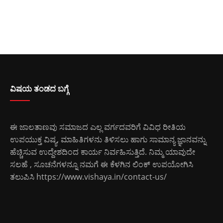
ವಿಷಯ ತಂಡದ ಬಗ್ಗೆ
ಈ ಜಾಲತಾಣವು ಸಮಾಜದ ಎಲ್ಲ ವರ್ಗದವರಿಗೆ ವಿವಿಧ ರೀತಿಯ
ಉಪಯುಕ್ತ ವಿಷ್ಯ, ಮಾಹಿತಿಗಳನು ತಿಳಿಸಲು ಹಾಗು ಸಾಮಾನ್ಯ ಜ್ಞಾನವನ್ನು
ಹೆಚ್ಚಿಸುವ ಉದ್ದೇಶದಿಂದ ಕಾರ್ಯ ನಿರ್ವಹಿಸುತ್ತಿದೆ. ನಿಮ್ಮ ಯಾವುದೇ
ಸಲಹೆ , ಸೂಚನೆಗಳನ್ನೂ ನಮಗೆ ಈ ಕೆಳಗಿನ ಲಿಂಕ್ ಉಪಯೋಗಿಸಿ
ತಲುಪಿಸಿ
https://www.vishaya.in/contact-us/