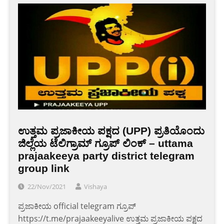
ಉತ್ತಮ ಪ್ರಜಾಕೀಯ ಪಕ್ಷದ (UPP) ಪ್ರತಿಯೊಂದು
ಜಿಲ್ಲೆಯ ಟೆಲಿಗ್ರಾಮ್ ಗ್ರೂಪ್ ಲಿಂಕ್ – uttama
prajaakeeya party district telegram
group link
22/Nov/2021
Vishaya
ಪ್ರಜಾಕೀಯ official telegram ಗ್ರೂಪ್
https://t.me/prajaakeeyalive ಉತ್ತಮ ಪ್ರಜಾಕೀಯ ಪಕ್ಷದ