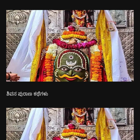
ಶಿವನ ಪುರಾಣ ಕಥೆಗಳು