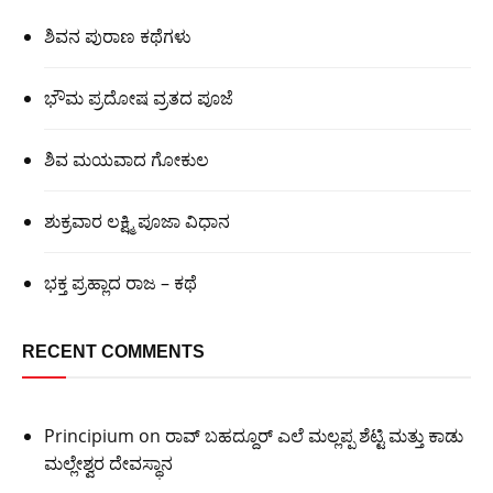
ಶಿವನ ಪುರಾಣ ಕಥೆಗಳು
ಭೌಮ ಪ್ರದೋಷ ವ್ರತದ ಪೂಜೆ
ಶಿವ ಮಯವಾದ ಗೋಕುಲ
ಶುಕ್ರವಾರ ಲಕ್ಷ್ಮಿ ಪೂಜಾ ವಿಧಾನ
ಭಕ್ತ ಪ್ರಹ್ಲಾದ ರಾಜ – ಕಥೆ
RECENT COMMENTS
Principium
on
ರಾವ್ ಬಹದ್ದೂರ್ ಎಲೆ ಮಲ್ಲಪ್ಪ ಶೆಟ್ಟಿ ಮತ್ತು ಕಾಡು
ಮಲ್ಲೇಶ್ವರ ದೇವಸ್ಥಾನ