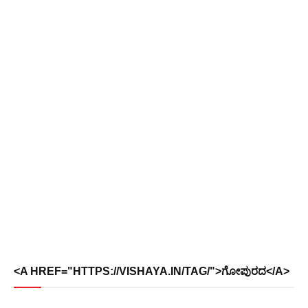
<A HREF="HTTPS://VISHAYA.IN/TAG/">ಗೋಪುರದ</A>