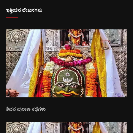
ಇತ್ತೀಚಿನ ಲೇಖನಗಳು
ಶಿವನ ಪುರಾಣ ಕಥೆಗಳು