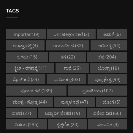
TAGS
Important
(9)
Uncategorized
(2)
ಅಡುಗೆ
(6)
ಆಂಡ್ರಾಯ್ಡ್
(4)
ಆಯುರ್ವೇದ
(32)
ಆರೋಗ್ಯ
(54)
ಒಗಟು
(15)
ಕಗ್ಗ
(22)
ಕಥೆ
(204)
ಕ್ವಿಜ್ - ರಸಪ್ರಶ್ನೆ
(11)
ಗಾದೆ
(25)
ಜೋಕ್ಸ್
(19)
ಝೆನ್ ಕಥೆ
(24)
ಧಾರ್ಮಿಕ
(303)
ಪುಣ್ಯ ಕ್ಷೇತ್ರ
(99)
ಪುರಾಣ ಕಥೆ
(189)
ಪ್ರಜಾಕೀಯ
(107)
ಮಂತ್ರ - ಸ್ತೋತ್ರ
(44)
ಮಕ್ಕಳ ಕಥೆ
(47)
ಯೋಗ
(5)
ವಚನ
(27)
ವಿದ್ಯಾರ್ಥಿ ವೇತನ
(19)
ವಿಶೇಷ ದಿನ
(66)
ವಿಷಯ
(235)
ಶೈಕ್ಷಣಿಕ
(24)
ಸುಭಾಷಿತ
(4)