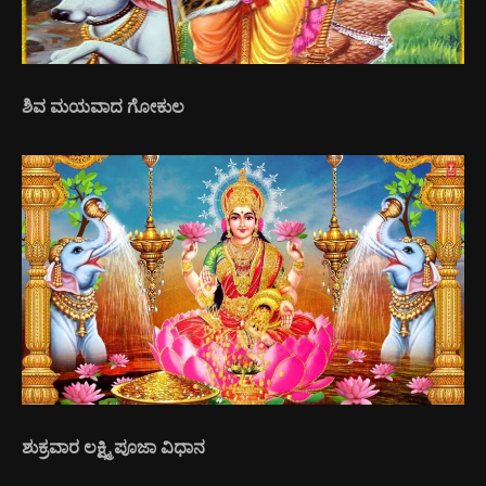
ಶಿವ ಮಯವಾದ ಗೋಕುಲ
ಶುಕ್ರವಾರ ಲಕ್ಷ್ಮಿ ಪೂಜಾ ವಿಧಾನ