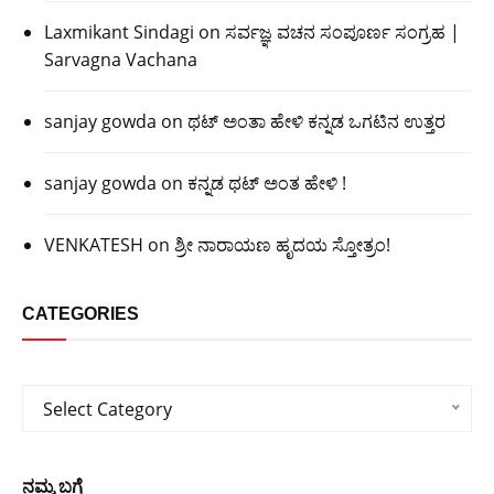
Laxmikant Sindagi
on
ಸರ್ವಜ್ಞ ವಚನ ಸಂಪೂರ್ಣ ಸಂಗ್ರಹ |
Sarvagna Vachana
sanjay gowda
on
ಥಟ್ ಅಂತಾ ಹೇಳಿ ಕನ್ನಡ ಒಗಟಿನ ಉತ್ತರ
sanjay gowda
on
ಕನ್ನಡ ಥಟ್ ಅಂತ ಹೇಳಿ !
VENKATESH
on
ಶ್ರೀ ನಾರಾಯಣ ಹೃದಯ ಸ್ತೋತ್ರಂ!
CATEGORIES
Categories
Select Category
ನಮ್ಮ ಬಗ್ಗೆ