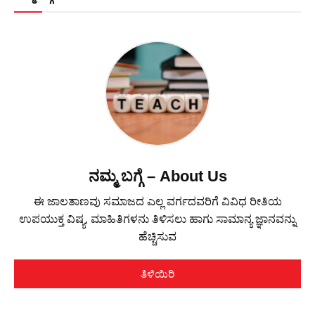
ನಮ್ಮ ಬಗ್ಗೆ – About Us
ಈ ಜಾಲತಾಣವು ಸಮಾಜದ ಎಲ್ಲ ವರ್ಗದವರಿಗೆ ವಿವಿಧ ರೀತಿಯ
ಉಪಯುಕ್ತ ವಿಷ್ಯ, ಮಾಹಿತಿಗಳನು ತಿಳಿಸಲು ಹಾಗು ಸಾಮಾನ್ಯ ಜ್ಞಾನವನ್ನು
ಹೆಚ್ಚಿಸುವ
ತಿಳಿಯಿರಿ