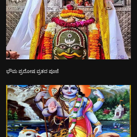
ಭೌಮ ಪ್ರದೋಷ ವ್ರತದ ಪೂಜೆ