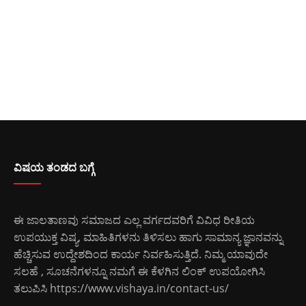
ವಿಷಯ ತಂಡದ ಬಗ್ಗೆ
ಈ ಜಾಲತಾಣವು ಸಮಾಜದ ಎಲ್ಲ ವರ್ಗದವರಿಗೆ ವಿವಿಧ ರೀತಿಯ
ಉಪಯುಕ್ತ ವಿಷ್ಯ, ಮಾಹಿತಿಗಳನು ತಿಳಿಸಲು ಹಾಗು ಸಾಮಾನ್ಯ ಜ್ಞಾನವನ್ನು
ಹೆಚ್ಚಿಸುವ ಉದ್ದೇಶದಿಂದ ಕಾರ್ಯ ನಿರ್ವಹಿಸುತ್ತಿದೆ. ನಿಮ್ಮ ಯಾವುದೇ
ಸಲಹೆ , ಸೂಚನೆಗಳನ್ನೂ ನಮಗೆ ಈ ಕೆಳಗಿನ ಲಿಂಕ್ ಉಪಯೋಗಿಸಿ
ತಲುಪಿಸಿ
https://www.vishaya.in/contact-us/