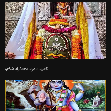
ಭೌಮ ಪ್ರದೋಷ ವ್ರತದ ಪೂಜೆ