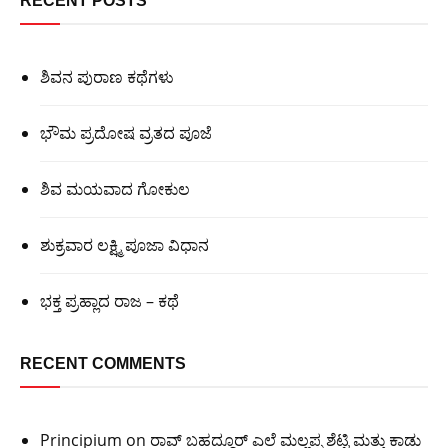
RECENT POSTS
ಶಿವನ ಪುರಾಣ ಕಥೆಗಳು
ಭೌಮ ಪ್ರದೋಷ ವ್ರತದ ಪೂಜೆ
ಶಿವ ಮಯವಾದ ಗೋಕುಲ
ಶುಕ್ರವಾರ ಲಕ್ಷ್ಮಿ ಪೂಜಾ ವಿಧಾನ
ಭಕ್ತ ಪ್ರಹ್ಲಾದ ರಾಜ – ಕಥೆ
RECENT COMMENTS
Principium
on
ರಾವ್ ಬಹದ್ದೂರ್ ಎಲೆ ಮಲ್ಲಪ್ಪ ಶೆಟ್ಟಿ ಮತ್ತು ಕಾಡು