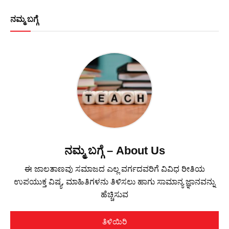
ನಮ್ಮ ಬಗ್ಗೆ
ನಮ್ಮ ಬಗ್ಗೆ – About Us
ಈ ಜಾಲತಾಣವು ಸಮಾಜದ ಎಲ್ಲ ವರ್ಗದವರಿಗೆ ವಿವಿಧ ರೀತಿಯ
ಉಪಯುಕ್ತ ವಿಷ್ಯ, ಮಾಹಿತಿಗಳನು ತಿಳಿಸಲು ಹಾಗು ಸಾಮಾನ್ಯ ಜ್ಞಾನವನ್ನು
ಹೆಚ್ಚಿಸುವ
ತಿಳಿಯಿರಿ