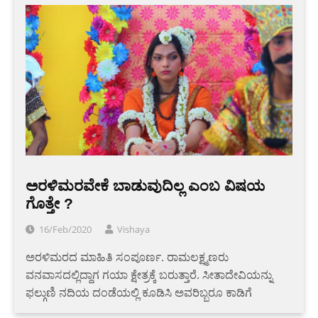
ಅರಳಿಮರವೇಕೆ ಬಾಡುವುದಿಲ್ಲ ಎಂಬ ವಿಷಯ
ಗೊತ್ತೇ ?
16/Feb/2020
Vishaya
ಅರಳಿ‌ಮರದ ಮಾಹಿತಿ ಸಂಪೂರ್ಣ. ರಾಮಲಕ್ಷ್ಮಣರು
ವನವಾಸದಲ್ಲಿದ್ದಾಗ ಗಯಾ ಕ್ಷೇತ್ರಕ್ಕೆ ಬರುತ್ತಾರೆ. ಸೀತಾದೇವಿಯನ್ನು
ಫಲ್ಗುಣಿ ನದಿಯ ದಂಡೆಯಲ್ಲಿ ಕೂಡಿಸಿ ಅವರಿಬ್ಬರೂ ಕಾಡಿಗೆ