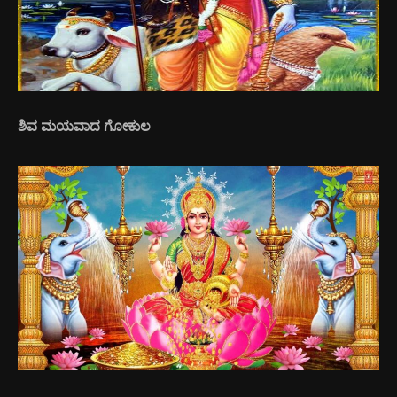
ಶಿವ ಮಯವಾದ ಗೋಕುಲ