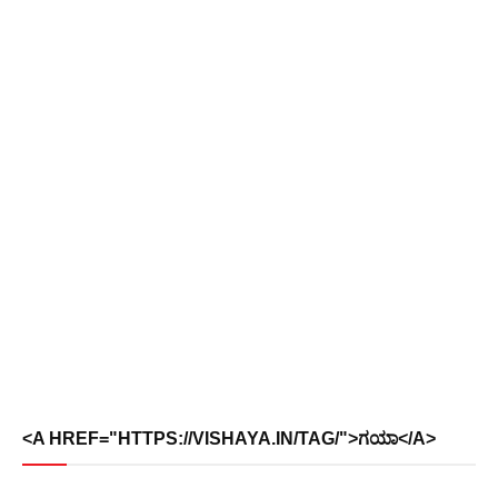
<A HREF="HTTPS://VISHAYA.IN/TAG/">ಗಯಾ</A>