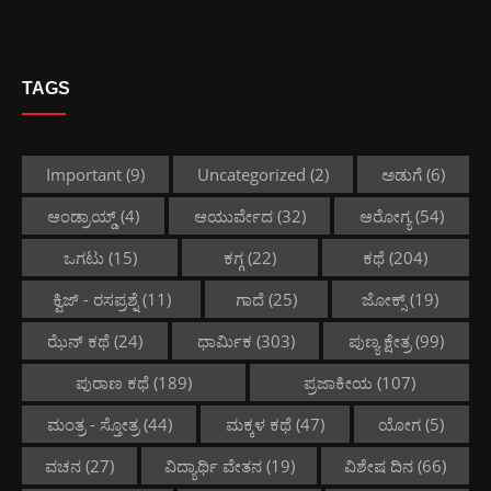
TAGS
Important
(9)
Uncategorized
(2)
ಅಡುಗೆ
(6)
ಆಂಡ್ರಾಯ್ಡ್
(4)
ಆಯುರ್ವೇದ
(32)
ಆರೋಗ್ಯ
(54)
ಒಗಟು
(15)
ಕಗ್ಗ
(22)
ಕಥೆ
(204)
ಕ್ವಿಜ್ - ರಸಪ್ರಶ್ನೆ
(11)
ಗಾದೆ
(25)
ಜೋಕ್ಸ್
(19)
ಝೆನ್ ಕಥೆ
(24)
ಧಾರ್ಮಿಕ
(303)
ಪುಣ್ಯ ಕ್ಷೇತ್ರ
(99)
ಪುರಾಣ ಕಥೆ
(189)
ಪ್ರಜಾಕೀಯ
(107)
ಮಂತ್ರ - ಸ್ತೋತ್ರ
(44)
ಮಕ್ಕಳ ಕಥೆ
(47)
ಯೋಗ
(5)
ವಚನ
(27)
ವಿದ್ಯಾರ್ಥಿ ವೇತನ
(19)
ವಿಶೇಷ ದಿನ
(66)