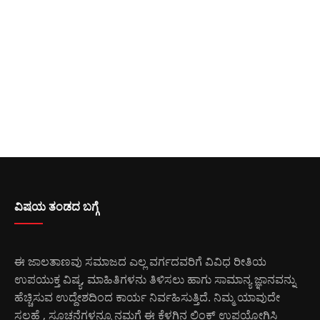
ವಿಷಯ ತಂಡದ ಬಗ್ಗೆ
ಈ ಜಾಲತಾಣವು ಸಮಾಜದ ಎಲ್ಲ ವರ್ಗದವರಿಗೆ ವಿವಿಧ ರೀತಿಯ
ಉಪಯುಕ್ತ ವಿಷ್ಯ, ಮಾಹಿತಿಗಳನು ತಿಳಿಸಲು ಹಾಗು ಸಾಮಾನ್ಯ ಜ್ಞಾನವನ್ನು
ಹೆಚ್ಚಿಸುವ ಉದ್ದೇಶದಿಂದ ಕಾರ್ಯ ನಿರ್ವಹಿಸುತ್ತಿದೆ. ನಿಮ್ಮ ಯಾವುದೇ
ಸಲಹೆ , ಸೂಚನೆಗಳನ್ನೂ ನಮಗೆ ಈ ಕೆಳಗಿನ ಲಿಂಕ್ ಉಪಯೋಗಿಸಿ