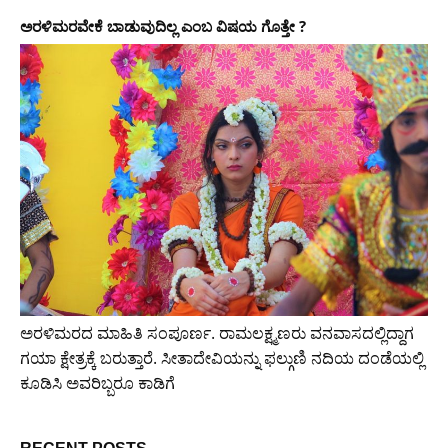
ಅರಳಿಮರವೇಕೆ ಬಾಡುವುದಿಲ್ಲ ಎಂಬ ವಿಷಯ ಗೊತ್ತೇ ?
ಅರಳಿ‌ಮರದ ಮಾಹಿತಿ ಸಂಪೂರ್ಣ. ರಾಮಲಕ್ಷ್ಮಣರು ವನವಾಸದಲ್ಲಿದ್ದಾಗ
ಗಯಾ ಕ್ಷೇತ್ರಕ್ಕೆ ಬರುತ್ತಾರೆ. ಸೀತಾದೇವಿಯನ್ನು ಫಲ್ಗುಣಿ ನದಿಯ ದಂಡೆಯಲ್ಲಿ
ಕೂಡಿಸಿ ಅವರಿಬ್ಬರೂ ಕಾಡಿಗೆ