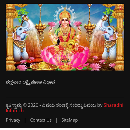
ಶುಕ್ರವಾರ ಲಕ್ಷ್ಮಿ ಪೂಜಾ ವಿಧಾನ
ಕೃತಿಸ್ವಾಮ್ಯ © 2020 - ವಿಷಯ ತಂಡಕ್ಕೆ ಸೇರಿದ್ದು ವಿಷಯ by
Sharadhi
Infotech
Privacy
Contact Us
SiteMap