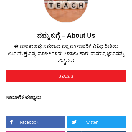
ನಮ್ಮ ಬಗ್ಗೆ – About Us
ಈ ಜಾಲತಾಣವು ಸಮಾಜದ ಎಲ್ಲ ವರ್ಗದವರಿಗೆ ವಿವಿಧ ರೀತಿಯ
ಉಪಯುಕ್ತ ವಿಷ್ಯ, ಮಾಹಿತಿಗಳನು ತಿಳಿಸಲು ಹಾಗು ಸಾಮಾನ್ಯ ಜ್ಞಾನವನ್ನು
ಹೆಚ್ಚಿಸುವ
ತಿಳಿಯಿರಿ
ಸಾಮಾಜಿಕ ಮಾಧ್ಯಮ
Facebook
Twitter