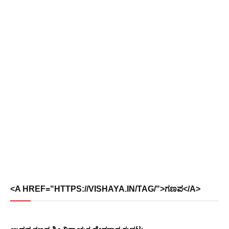
<A HREF="HTTPS://VISHAYA.IN/TAG/">ಗಣಪ</A>