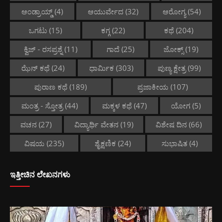
ಆಂಡ್ರಾಯ್ಡ್
(4)
ಆಯುರ್ವೇದ
(32)
ಆರೋಗ್ಯ
(54)
ಒಗಟು
(15)
ಕಗ್ಗ
(22)
ಕಥೆ
(204)
ಕ್ವಿಜ್ - ರಸಪ್ರಶ್ನೆ
(11)
ಗಾದೆ
(25)
ಜೋಕ್ಸ್
(19)
ಝೆನ್ ಕಥೆ
(24)
ಧಾರ್ಮಿಕ
(303)
ಪುಣ್ಯ ಕ್ಷೇತ್ರ
(99)
ಪುರಾಣ ಕಥೆ
(189)
ಪ್ರಜಾಕೀಯ
(107)
ಮಂತ್ರ - ಸ್ತೋತ್ರ
(44)
ಮಕ್ಕಳ ಕಥೆ
(47)
ಯೋಗ
(5)
ವಚನ
(27)
ವಿದ್ಯಾರ್ಥಿ ವೇತನ
(19)
ವಿಶೇಷ ದಿನ
(66)
ವಿಷಯ
(235)
ಶೈಕ್ಷಣಿಕ
(24)
ಸುಭಾಷಿತ
(4)
ಇತ್ತೀಚಿನ ಲೇಖನಗಳು