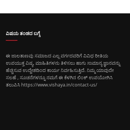
ವಿಷಯ ತಂಡದ ಬಗ್ಗೆ
ಈ ಜಾಲತಾಣವು ಸಮಾಜದ ಎಲ್ಲ ವರ್ಗದವರಿಗೆ ವಿವಿಧ ರೀತಿಯ
ಉಪಯುಕ್ತ ವಿಷ್ಯ, ಮಾಹಿತಿಗಳನು ತಿಳಿಸಲು ಹಾಗು ಸಾಮಾನ್ಯ ಜ್ಞಾನವನ್ನು
ಹೆಚ್ಚಿಸುವ ಉದ್ದೇಶದಿಂದ ಕಾರ್ಯ ನಿರ್ವಹಿಸುತ್ತಿದೆ. ನಿಮ್ಮ ಯಾವುದೇ
ಸಲಹೆ , ಸೂಚನೆಗಳನ್ನೂ ನಮಗೆ ಈ ಕೆಳಗಿನ ಲಿಂಕ್ ಉಪಯೋಗಿಸಿ
ತಲುಪಿಸಿ
https://www.vishaya.in/contact-us/