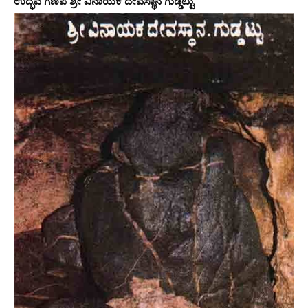
ಉದ್ಭವ ಗಣಪ ಶ್ರೀ ವಿನಾಯಕ ದೇವಸ್ಥಾನ ಗುಡ್ಡಟ್ಟು