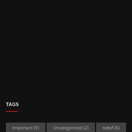
TAGS
Important
(9)
Uncategorized
(2)
ಅಡುಗೆ
(6)