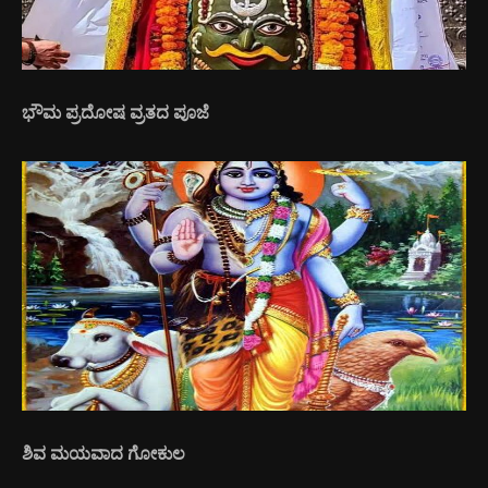
ಭೌಮ ಪ್ರದೋಷ ವ್ರತದ ಪೂಜೆ
ಶಿವ ಮಯವಾದ ಗೋಕುಲ