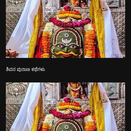
ಶಿವನ ಪುರಾಣ ಕಥೆಗಳು