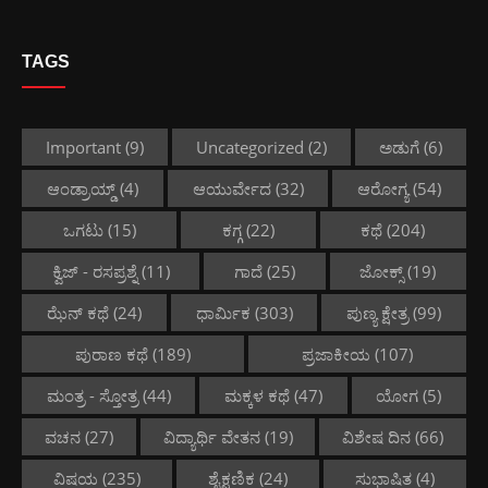
TAGS
Important
(9)
Uncategorized
(2)
ಅಡುಗೆ
(6)
ಆಂಡ್ರಾಯ್ಡ್
(4)
ಆಯುರ್ವೇದ
(32)
ಆರೋಗ್ಯ
(54)
ಒಗಟು
(15)
ಕಗ್ಗ
(22)
ಕಥೆ
(204)
ಕ್ವಿಜ್ - ರಸಪ್ರಶ್ನೆ
(11)
ಗಾದೆ
(25)
ಜೋಕ್ಸ್
(19)
ಝೆನ್ ಕಥೆ
(24)
ಧಾರ್ಮಿಕ
(303)
ಪುಣ್ಯ ಕ್ಷೇತ್ರ
(99)
ಪುರಾಣ ಕಥೆ
(189)
ಪ್ರಜಾಕೀಯ
(107)
ಮಂತ್ರ - ಸ್ತೋತ್ರ
(44)
ಮಕ್ಕಳ ಕಥೆ
(47)
ಯೋಗ
(5)
ವಚನ
(27)
ವಿದ್ಯಾರ್ಥಿ ವೇತನ
(19)
ವಿಶೇಷ ದಿನ
(66)
ವಿಷಯ
(235)
ಶೈಕ್ಷಣಿಕ
(24)
ಸುಭಾಷಿತ
(4)