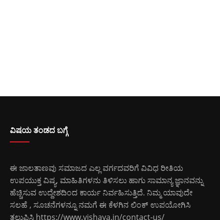
ವಿಷಯ ತಂಡದ ಬಗ್ಗೆ
ಈ ಜಾಲತಾಣವು ಸಮಾಜದ ಎಲ್ಲ ವರ್ಗದವರಿಗೆ ವಿವಿಧ ರೀತಿಯ
ಉಪಯುಕ್ತ ವಿಷ್ಯ, ಮಾಹಿತಿಗಳನು ತಿಳಿಸಲು ಹಾಗು ಸಾಮಾನ್ಯ ಜ್ಞಾನವನ್ನು
ಹೆಚ್ಚಿಸುವ ಉದ್ದೇಶದಿಂದ ಕಾರ್ಯ ನಿರ್ವಹಿಸುತ್ತಿದೆ. ನಿಮ್ಮ ಯಾವುದೇ
ಸಲಹೆ , ಸೂಚನೆಗಳನ್ನೂ ನಮಗೆ ಈ ಕೆಳಗಿನ ಲಿಂಕ್ ಉಪಯೋಗಿಸಿ
ತಲುಪಿಸಿ
https://www.vishaya.in/contact-us/