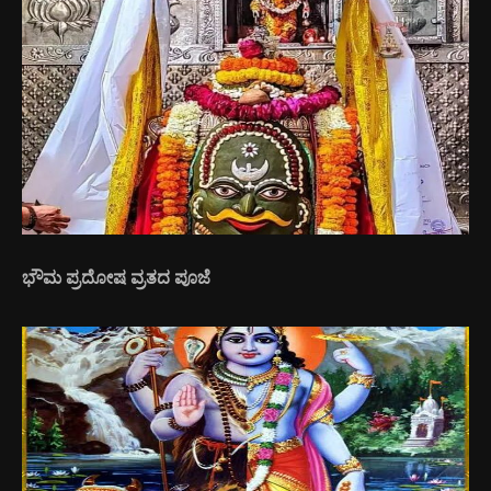
ಭೌಮ ಪ್ರದೋಷ ವ್ರತದ ಪೂಜೆ