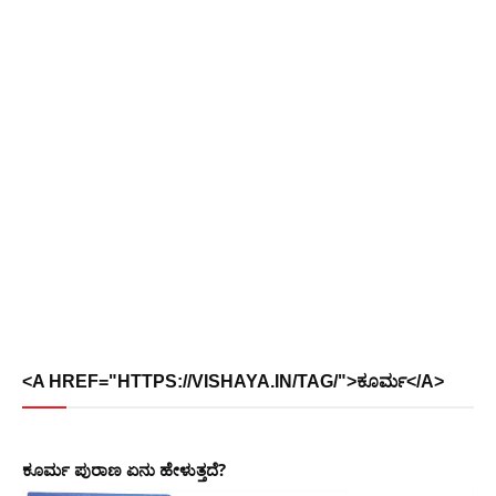
<A HREF="HTTPS://VISHAYA.IN/TAG/">ಕೂರ್ಮ</A>
ಕೂರ್ಮ ಪುರಾಣ ಏನು ಹೇಳುತ್ತದೆ?