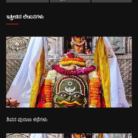
ಇತ್ತೀಚಿನ ಲೇಖನಗಳು
ಶಿವನ ಪುರಾಣ ಕಥೆಗಳು