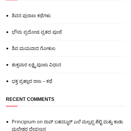
ಶಿವನ ಪುರಾಣ ಕಥೆಗಳು
ಭೌಮ ಪ್ರದೋಷ ವ್ರತದ ಪೂಜೆ
ಶಿವ ಮಯವಾದ ಗೋಕುಲ
ಶುಕ್ರವಾರ ಲಕ್ಷ್ಮಿ ಪೂಜಾ ವಿಧಾನ
ಭಕ್ತ ಪ್ರಹ್ಲಾದ ರಾಜ – ಕಥೆ
RECENT COMMENTS
Principium
on
ರಾವ್ ಬಹದ್ದೂರ್ ಎಲೆ ಮಲ್ಲಪ್ಪ ಶೆಟ್ಟಿ ಮತ್ತು ಕಾಡು
ಮಲ್ಲೇಶ್ವರ ದೇವಸ್ಥಾನ