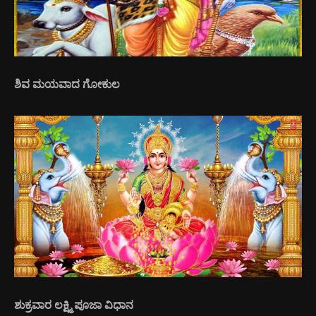
ಶಿವ ಮಯವಾದ ಗೋಕುಲ
ಶುಕ್ರವಾರ ಲಕ್ಷ್ಮಿ ಪೂಜಾ ವಿಧಾನ