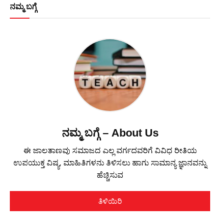
ನಮ್ಮ ಬಗ್ಗೆ
ನಮ್ಮ ಬಗ್ಗೆ – About Us
ಈ ಜಾಲತಾಣವು ಸಮಾಜದ ಎಲ್ಲ ವರ್ಗದವರಿಗೆ ವಿವಿಧ ರೀತಿಯ
ಉಪಯುಕ್ತ ವಿಷ್ಯ, ಮಾಹಿತಿಗಳನು ತಿಳಿಸಲು ಹಾಗು ಸಾಮಾನ್ಯ ಜ್ಞಾನವನ್ನು
ಹೆಚ್ಚಿಸುವ
ತಿಳಿಯಿರಿ