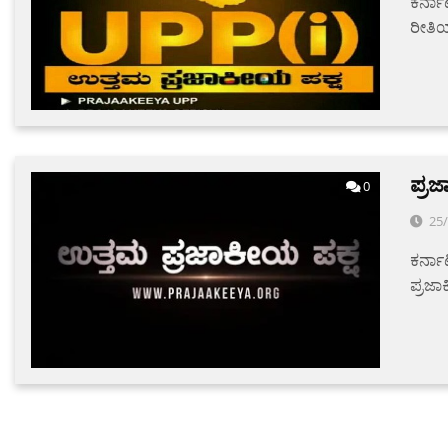
ಕರ್ನಾ
ರೀತಿ
ಪ್ರಜ
0
25
ಕರ್ನಾ
ಪ್ರಜಾ