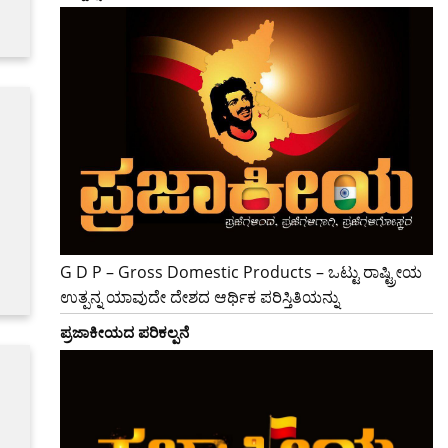
G D P – Gross Domestic Products – ಒಟ್ಟು ರಾಷ್ಟ್ರೀಯ
ಉತ್ಪನ್ನ ಯಾವುದೇ ದೇಶದ ಆರ್ಥಿಕ ಪರಿಸ್ತಿತಿಯನ್ನು
ಪ್ರಜಾಕೀಯದ ಪರಿಕಲ್ಪನೆ