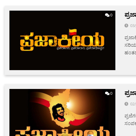
ಪ್ರಜ
0
03
ಪ್ರಜಾ
ಸರಿಯಾ
ಹಂತದಲ
ಪ್ರಜ
0
02
ಪ್ರಜೆ
ಸಂಪರ್