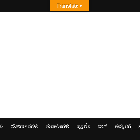
Translate »
ಳು
ಯೋಗಾಸನಗಳು
ಸುಭಾಷಿತಗಳು
ಶೈಕ್ಷಣಿಕ
ಬ್ಲಾಗ್
ನಮ್ಮ ಬಗ್ಗೆ