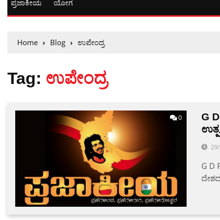
ಪ್ರಜಾಕೀಯ
ಯೋಗ
Home
Blog
ಉಪೇಂದ್ರ
Tag:
ಉಪೇಂದ್ರ
G D
0
ಉತ್ಪನ
29
G D P
ದೇಶದ 