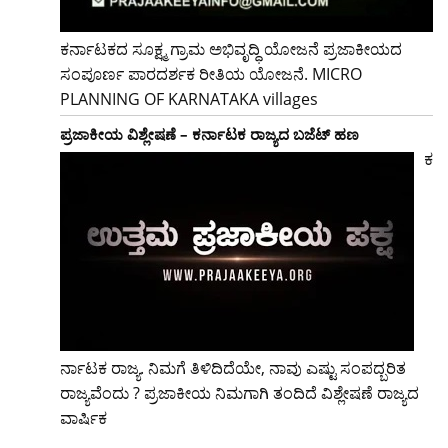
ಕರ್ನಾಟಕದ ಸೂಕ್ಷ್ಮ ಗ್ರಾಮ ಅಭಿವೃದ್ಧಿ ಯೋಜನೆ ಪ್ರಜಾಕೀಯದ
ಸಂಪೂರ್ಣ ಪಾರದರ್ಶಕ ರೀತಿಯ ಯೋಜನೆ. MICRO
PLANNING OF KARNATAKA villages
ಪ್ರಜಾಕೀಯ ವಿಶ್ಲೇಷಣೆ – ಕರ್ನಾಟಕ ರಾಜ್ಯದ ಬಜೆಟ್ ಹಣ
ಕ
ರ್ನಾಟಕ ರಾಜ್ಯ. ನಿಮಗೆ ತಿಳಿದಿದೆಯೇ, ನಾವು ಎಷ್ಟು ಸಂಪದ್ಬರಿತ
ರಾಜ್ಯವೆಂದು ? ಪ್ರಜಾಕೀಯ ನಿಮಗಾಗಿ ತಂದಿದೆ ವಿಶ್ಲೇಷಣೆ ರಾಜ್ಯದ
ವಾರ್ಷಿಕ