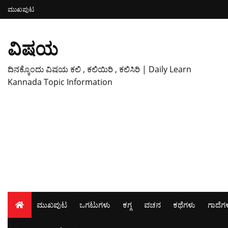
ಮುಖಪುಟ
ವಿಷಯ
ದಿನಕ್ಕೊಂದು ವಿಷಯ ಕಲಿ , ಕಲಿಯಿರಿ , ಕಲಿಸಿರಿ | Daily Learn
Kannada Topic Information
ಮುಖಪುಟ
ಒಗಟುಗಳು
ಕಗ್ಗ
ವಚನ
ಕಥೆಗಳು
ಗಾದೆಗ