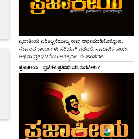
ಪ್ರಜಾಕೀಯ ಪರಿಕಲ್ಪನೆಯನ್ನು ನಾವು ಅರ್ಥಮಾಡಿಕೊಳ್ಳೋಣ.
ಸರ್ಕಾರದ ಕಾರ್ಯಗಳು ಸರಿಯಾಗಿ ನಡೆದರೆ, ಸಾಮಾಜಿಕ ಕಾರ್ಯ
ಅಥವಾ ಪ್ರತಿಭಟನೆಯ ಅಗತ್ಯವಿಲ್ಲ. ಈ ಹಂತದಲ್ಲಿ,
ಪ್ರಜಾಕೀಯ – ಪ್ರಜೆಗಳ ಪ್ರತಿನಿಧಿ ಯಾರಾಗಬೇಕು ?