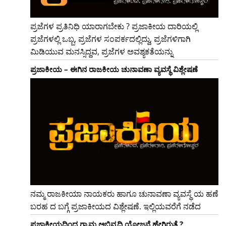
ಪ್ರಜೆಗಳ ಪ್ರತಿನಿಧಿ ಯಾರಾಗಬೇಕು ? ಪ್ರಜಾಕೀಯ ದಾರಿಯಲ್ಲಿ
ಪ್ರಜೆಗಳಲ್ಲಿ ಒಬ್ಬ, ಪ್ರಜೆಗಳ ಸಂಪರ್ಕದಲ್ಲಿದ್ದು, ಪ್ರಜೆಗಳಿಗಾಗಿ
ಮಿಡಿಯುವ ಮನಸ್ಸಿದ್ದವ, ಪ್ರಜೆಗಳ ಅವಶ್ಯಕತೆಯನ್ನು
ಪ್ರಜಾಕೀಯ – ಈಗಿನ ರಾಜಕೀಯ ಚುನಾವಣಾ ವ್ಯವಸ್ಥೆ ವಿಶ್ಲೇಷಣೆ
ನಮ್ಮ ರಾಜಕೀಯಾ ನಾಯಕರು ಹಾಗೂ ಚುನಾವಣಾ ವ್ಯವಸ್ಥೆ ಯ ಹಣೆ
ಬರಹ ದ ಬಗ್ಗೆ ಪ್ರಜಾಕೀಯದ ವಿಶ್ಲೇಷಣೆ. ಇಲ್ಲಿಯವರೆಗೆ ನಡೆದ
ಪ್ರಜಾಕೀಯದಿಂದ ಗ್ರಾಮ ಅಭಿವೃದ್ಧಿ ಯೋಜನೆ ಹೇಗಿರುತ್ತೆ ?