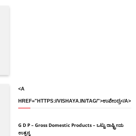
<A
HREF="HTTPS://VISHAYA.IN/TAG/">ಉಪೇಂದ್ರ</A>
G D P – Gross Domestic Products – ಒಟ್ಟು ರಾಷ್ಟ್ರೀಯ
ಉತ್ಪನ್ನ