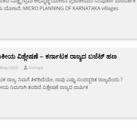
ಟಕದ ಸೂಕ್ಷ್ಮ ಗ್ರಾಮ ಅಭಿವೃದ್ಧಿ ಯೋಜನೆ ಪ್ರಜಾಕೀಯದ ಸಂಪೂರ್ಣ ಪಾರದರ್ಶಕ
ಯ ಯೋಜನೆ. MICRO PLANNING OF KARNATAKA villages
ಾಕೀಯ ವಿಶ್ಲೇಷಣೆ – ಕರ್ನಾಟಕ ರಾಜ್ಯದ ಬಜೆಟ್ ಹಣ
/May/2020
Vishaya
ಟಕ ರಾಜ್ಯ. ನಿಮಗೆ ತಿಳಿದಿದೆಯೇ, ನಾವು ಎಷ್ಟು ಸಂಪದ್ಬರಿತ ರಾಜ್ಯವೆಂದು ?
ಕೀಯ ನಿಮಗಾಗಿ ತಂದಿದೆ ವಿಶ್ಲೇಷಣೆ ರಾಜ್ಯದ ವಾರ್ಷಿಕ