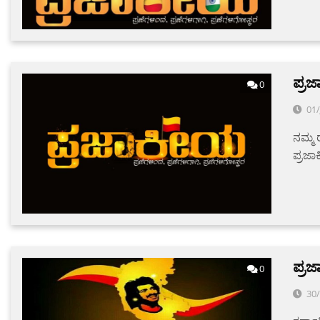
ಪ್ರಜ
0
01
ನಮ್ಮ
ಪ್ರಜಾ
ಪ್ರಜ
0
30