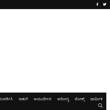
ಸಂಪರ್ಕಿಸಿ
ಅಡುಗೆ
ಆಯುರ್ವೇದ
ಆರೋಗ್ಯ
ಜೋಕ್ಸ್
ಧಾರ್ಮಿಕ