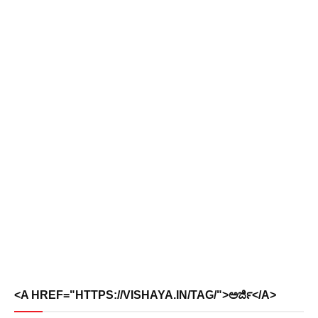
<A HREF="HTTPS://VISHAYA.IN/TAG/">ಅರ್ಜಿ</A>