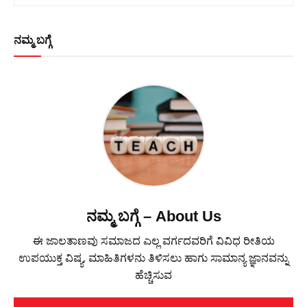
ನಮ್ಮ ಬಗ್ಗೆ
ನಮ್ಮ ಬಗ್ಗೆ – About Us
ಈ ಜಾಲತಾಣವು ಸಮಾಜದ ಎಲ್ಲ ವರ್ಗದವರಿಗೆ ವಿವಿಧ ರೀತಿಯ
ಉಪಯುಕ್ತ ವಿಷ್ಯ, ಮಾಹಿತಿಗಳನು ತಿಳಿಸಲು ಹಾಗು ಸಾಮಾನ್ಯ ಜ್ಞಾನವನ್ನು
ಹೆಚ್ಚಿಸುವ