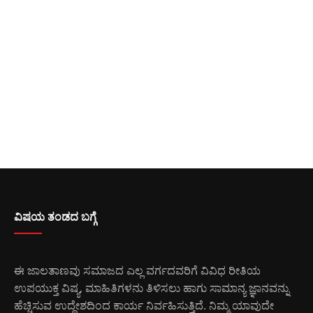
ವಿಷಯ ತಂಡದ ಬಗ್ಗೆ
ಈ ಜಾಲತಾಣವು ಸಮಾಜದ ಎಲ್ಲ ವರ್ಗದವರಿಗೆ ವಿವಿಧ ರೀತಿಯ
ಉಪಯುಕ್ತ ವಿಷ್ಯ, ಮಾಹಿತಿಗಳನು ತಿಳಿಸಲು ಹಾಗು ಸಾಮಾನ್ಯ ಜ್ಞಾನವನ್ನು
ಹೆಚ್ಚಿಸುವ ಉದ್ದೇಶದಿಂದ ಕಾರ್ಯ ನಿರ್ವಹಿಸುತ್ತಿದೆ. ನಿಮ್ಮ ಯಾವುದೇ