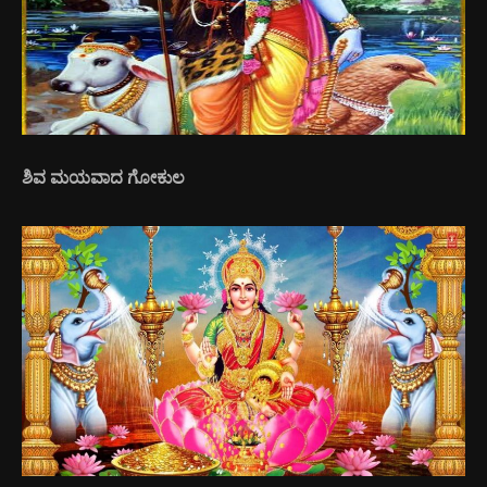
ಶಿವ ಮಯವಾದ ಗೋಕುಲ