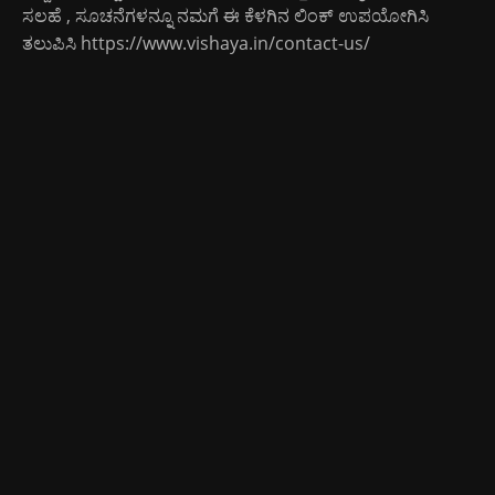
ಸಲಹೆ , ಸೂಚನೆಗಳನ್ನೂ ನಮಗೆ ಈ ಕೆಳಗಿನ ಲಿಂಕ್ ಉಪಯೋಗಿಸಿ
ತಲುಪಿಸಿ
https://www.vishaya.in/contact-us/