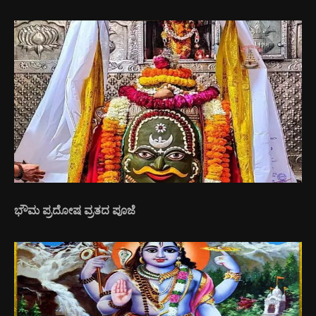
ಭೌಮ ಪ್ರದೋಷ ವ್ರತದ ಪೂಜೆ