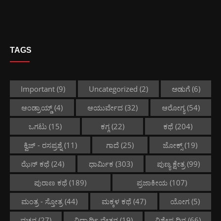
TAGS
Important
(9)
Uncategorized
(2)
ಅಡುಗೆ
(6)
ಆಂಡ್ರಾಯ್ಡ್
(4)
ಆಯುರ್ವೇದ
(32)
ಆರೋಗ್ಯ
(54)
ಒಗಟು
(15)
ಕಗ್ಗ
(22)
ಕಥೆ
(204)
ಕ್ವಿಜ್ - ರಸಪ್ರಶ್ನೆ
(11)
ಗಾದೆ
(25)
ಜೋಕ್ಸ್
(19)
ಝೆನ್ ಕಥೆ
(24)
ಧಾರ್ಮಿಕ
(303)
ಪುಣ್ಯ ಕ್ಷೇತ್ರ
(99)
ಪುರಾಣ ಕಥೆ
(189)
ಪ್ರಜಾಕೀಯ
(107)
ಮಂತ್ರ - ಸ್ತೋತ್ರ
(44)
ಮಕ್ಕಳ ಕಥೆ
(47)
ಯೋಗ
(5)
ವಚನ
(27)
ವಿದ್ಯಾರ್ಥಿ ವೇತನ
(19)
ವಿಶೇಷ ದಿನ
(66)